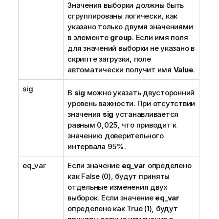
Значения выборки должны быть
сгруппированы логически, как
указано только двумя значениями
в элементе
group
. Если имя поля
для значений выборки не указано в
скрипте загрузки, поле
автоматически получит имя
Value
.
sig
В
sig
можно указать двусторонний
уровень важности. При отсутствии
значения
sig
устанавливается
равным 0,025, что приводит к
значению доверительного
интервала 95%.
eq_var
Если значение
eq_var
определено
как
False
(0), будут приняты
отдельные изменения двух
выборок. Если значение
eq_var
определено как
True
(1), будут