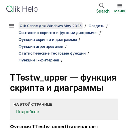
Search
Меню
Qlik Sense для Windows May 2025
Создать
Синтаксис скрипта и функции диаграммы
Функции скрипта и диаграммы
Функции агрегирования
Статистические тестовые функции
Функции T-критериев
TTestw_upper
— функция
скриптa и диаграммы
НА ЭТОЙ СТРАНИЦЕ
Подробнее
Функция
TTestw_upper()
возвращает