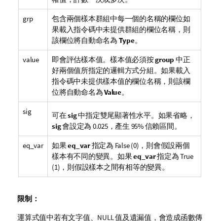
grp
包含兩個樣本群組中每一個的名稱的欄位如
果載入指令碼中未提供群組的欄位名稱，則
該欄位將自動命名為
Type
。
value
即會評估樣本值。樣本值必須按
group
中正
好兩個值所指定的邏輯方式分組。如果載入
指令碼中未提供樣本值的欄位名稱，則該欄
位將自動命名為
Value
。
sig
可在
sig
中指定雙尾顯著性水平。如果省略，
sig
會設定為 0.025，產生 95% 信賴區間。
eq_var
如果
eq_var
指定為
False
(0)，則會假設兩個
樣本有不同的變異。如果
eq_var
指定為
True
(1)，則假設樣本之間有相等的變異。
限制：
運算式值中若有文字值、
NULL
值及遺漏值，會造成函數傳