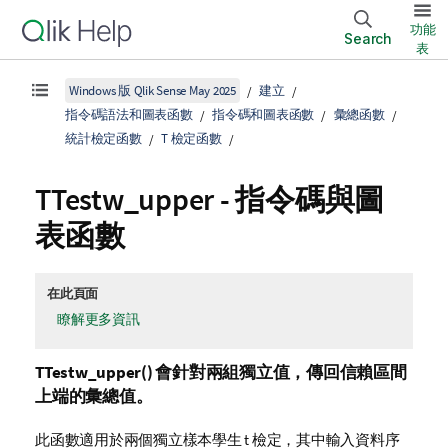
功能
Search
表
Windows 版 Qlik Sense May 2025
建立
指令碼語法和圖表函數
指令碼和圖表函數
彙總函數
統計檢定函數
T 檢定函數
TTestw_upper
- 指令碼與圖
表函數
在此頁面
瞭解更多資訊
TTestw_upper()
會針對兩組獨立值，傳回信賴區間
上端的彙總值。
此函數適用於兩個獨立樣本學生 t 檢定，其中輸入資料序