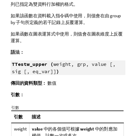
列已指定為雙資料行加權的格式。
如果該函數在資料載入指令碼中使用，則值會在由 group
by 子句所定義的若干記錄上反覆運算。
如果函數在圖表運算式中使用，則值會在圖表維度上反覆
運算。
語法：
TTestw_upper (
weight, grp, value [,
sig [, eq_var]]
)
傳回的資料類型：
數值
引數：
引數
引數
描述
weight
value
中的各個值可根據
weight
中的對應加
權值，計數一次或多次。