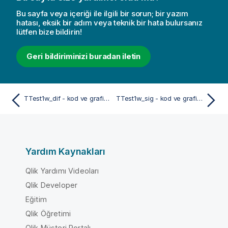
Bu sayfa veya içeriği ile ilgili bir sorun; bir yazım
hatası, eksik bir adım veya teknik bir hata bulursanız
lütfen bize bildirin!
Geri bildiriminizi buradan iletin
TTest1w_dif - kod ve grafik fonksiyonu
TTest1w_sig - kod ve grafik fonksiyonu
Yardım Kaynakları
Qlik Yardımı Videoları
Qlik Developer
Eğitim
Qlik Öğretimi
Qlik Müşteri Portalı