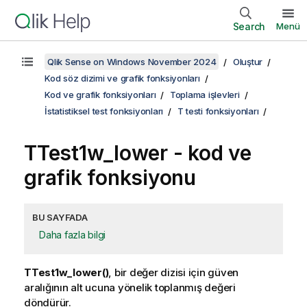
Search
Menü
Qlik Sense on Windows November 2024
Oluştur
Kod söz dizimi ve grafik fonksiyonları
Kod ve grafik fonksiyonları
Toplama işlevleri
İstatistiksel test fonksiyonları
T testi fonksiyonları
TTest1w_lower
- kod ve
grafik fonksiyonu
BU SAYFADA
Daha fazla bilgi
TTest1w_lower()
, bir değer dizisi için güven
aralığının alt ucuna yönelik toplanmış değeri
döndürür.