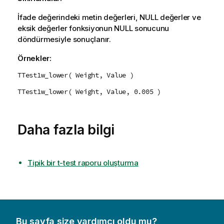
İfade değerindeki metin değerleri,
NULL
değerler ve
eksik değerler fonksiyonun
NULL
sonucunu
döndürmesiyle sonuçlanır.
Örnekler:
TTest1w_lower( Weight, Value )
TTest1w_lower( Weight, Value, 0.005 )
Daha fazla bilgi
Tipik bir t-test raporu oluşturma
Bu sayfa size yardımcı oldu mu?