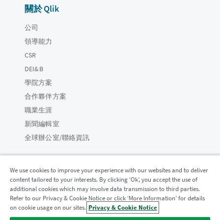
關於 Qlik
公司
領導能力
CSR
DEI&B
學院方案
合作夥伴方案
職業生涯
新聞編輯室
全球辦公室/聯絡資訊
We use cookies to improve your experience with our websites and to deliver
content tailored to your interests. By clicking ‘Ok’, you accept the use of
Qlik 社群
additional cookies which may involve data transmission to third parties.
Refer to our Privacy & Cookie Notice or click ‘More Information’ for details
on cookie usage on our sites.
Privacy & Cookie Notice
法律合約
產品條款
Legal Policies
法律條規