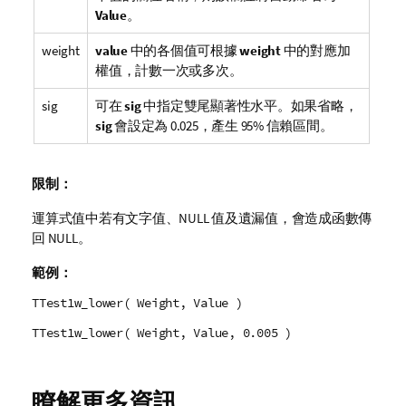
Value
。
weight
value
中的各個值可根據
weight
中的對應加
權值，計數一次或多次。
sig
可在
sig
中指定雙尾顯著性水平。如果省略，
sig
會設定為 0.025，產生 95% 信賴區間。
限制：
運算式值中若有文字值、
NULL
值及遺漏值，會造成函數傳
回
NULL
。
範例：
TTest1w_lower( Weight, Value )
TTest1w_lower( Weight, Value, 0.005 )
瞭解更多資訊