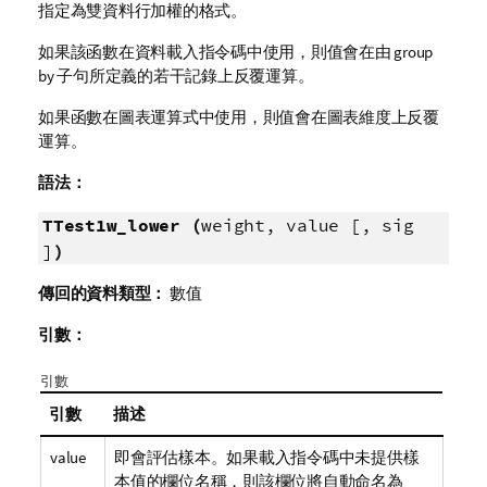
指定為雙資料行加權的格式。
如果該函數在資料載入指令碼中使用，則值會在由 group
by 子句所定義的若干記錄上反覆運算。
如果函數在圖表運算式中使用，則值會在圖表維度上反覆
運算。
語法：
TTest1w_lower (
weight, value [, sig
]
)
傳回的資料類型：
數值
引數：
引數
引數
描述
value
即會評估樣本。如果載入指令碼中未提供樣
本值的欄位名稱，則該欄位將自動命名為