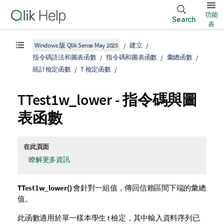
功能
Search
表
Windows 版 Qlik Sense May 2025
建立
指令碼語法和圖表函數
指令碼和圖表函數
彙總函數
統計檢定函數
T 檢定函數
TTest1w_lower
- 指令碼與圖
表函數
在此頁面
瞭解更多資訊
TTest1w_lower()
會針對一組值，傳回信賴區間下端的彙總
值。
此函數適用於單一樣本學生 t 檢定，其中輸入資料序列已