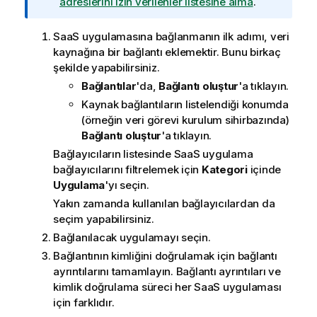
i
adreslerini izin verilenler listesine alma
.
n
o
SaaS uygulamasına bağlanmanın ilk adımı, veri
t
kaynağına bir bağlantı eklemektir. Bunu birkaç
u
şekilde yapabilirsiniz.
Bağlantılar
'da,
Bağlantı oluştur
'a tıklayın.
Kaynak bağlantıların listelendiği konumda
(örneğin veri görevi kurulum sihirbazında)
Bağlantı oluştur
'a tıklayın.
Bağlayıcıların listesinde SaaS uygulama
bağlayıcılarını filtrelemek için
Kategori
içinde
Uygulama
'yı seçin.
Yakın zamanda kullanılan bağlayıcılardan da
seçim yapabilirsiniz.
Bağlanılacak uygulamayı seçin.
Bağlantının kimliğini doğrulamak için bağlantı
ayrıntılarını tamamlayın. Bağlantı ayrıntıları ve
kimlik doğrulama süreci her SaaS uygulaması
için farklıdır.