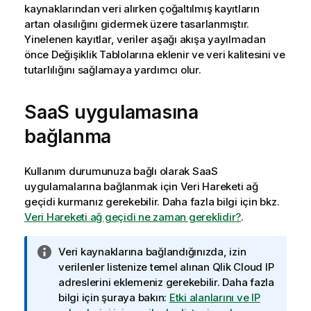
kaynaklarından veri alırken çoğaltılmış kayıtların
artan olasılığını gidermek üzere tasarlanmıştır.
Yinelenen kayıtlar, veriler aşağı akışa yayılmadan
önce Değişiklik Tablolarına eklenir ve veri kalitesini ve
tutarlılığını sağlamaya yardımcı olur.
SaaS uygulamasına
bağlanma
Kullanım durumunuza bağlı olarak SaaS
uygulamalarına bağlanmak için
Veri Hareketi ağ
geçidi
kurmanız gerekebilir. Daha fazla bilgi için bkz.
Veri Hareketi ağ geçidi ne zaman gereklidir?
.
B
Veri kaynaklarına bağlandığınızda, izin
i
verilenler listenize temel alınan
Qlik Cloud
IP
l
adreslerini eklemeniz gerekebilir. Daha fazla
g
bilgi için şuraya bakın:
Etki alanlarını ve IP