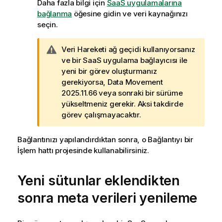
Daha fazla bilgi için
SaaS uygulamalarına
bağlanma
öğesine gidin ve veri kaynağınızı
seçin.
U
Veri Hareketi ağ geçidi
kullanıyorsanız
y
ve bir SaaS uygulama bağlayıcısı ile
a
yeni bir görev oluşturmanız
r
gerekiyorsa, Data Movement
ı
2025.11.66 veya sonraki bir sürüme
n
yükseltmeniz gerekir. Aksi takdirde
o
görev çalışmayacaktır.
t
u
Bağlantınızı yapılandırdıktan sonra, o Bağlantıyı bir
İşlem hattı projesinde kullanabilirsiniz.
Yeni sütunlar eklendikten
sonra meta verileri yenileme