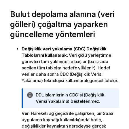
Bulut depolama alanına (veri
gölleri) çoğaltma yaparken
güncelleme yöntemleri
Değişiklik veri yakalama (CDC) Değişiklik
Tablolarını kullanarak:
Veri gölü yerleştirme
görevleri tam yükleme ile başlar (bu sırada
seçilen tüm tablolar hedefe yüklenir). Hedef
veriler daha sonra CDC (Değişiklik Verisi
Yakalama) teknolojisi kullanılarak güncel tutulur.
B
DDL işlemlerinin CDC'si (Değişiklik
i
Verisi Yakalama) desteklenmez.
l
Veri Hareketi ağ geçidi
ile çalışırken, bir SaaS
g
uygulama kaynağı kullanıldığında hariç,
i
değişiklikler kaynaktan neredeyse gerçek
n