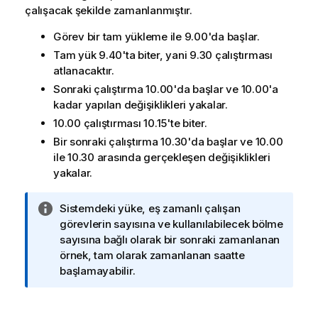
çalışacak şekilde zamanlanmıştır.
Görev bir tam yükleme ile 9.00'da başlar.
Tam yük 9.40'ta biter, yani 9.30 çalıştırması
atlanacaktır.
Sonraki çalıştırma 10.00'da başlar ve 10.00'a
kadar yapılan değişiklikleri yakalar.
10.00 çalıştırması 10.15'te biter.
Bir sonraki çalıştırma 10.30'da başlar ve 10.00
ile 10.30 arasında gerçekleşen değişiklikleri
yakalar.
B
Sistemdeki yüke, eş zamanlı çalışan
i
görevlerin sayısına ve kullanılabilecek bölme
l
sayısına bağlı olarak bir sonraki zamanlanan
g
örnek, tam olarak zamanlanan saatte
i
başlamayabilir.
n
o
t