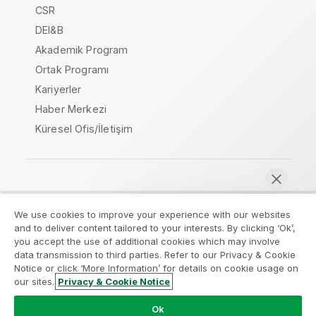
CSR
DEI&B
Akademik Program
Ortak Programı
Kariyerler
Haber Merkezi
Küresel Ofis/İletişim
Qlik Topluluğu
We use cookies to improve your experience with our websites
and to deliver content tailored to your interests. By clicking ‘Ok’,
Yasal sözleşmeler
Ürün Koşulları
you accept the use of additional cookies which may involve
data transmission to third parties. Refer to our Privacy & Cookie
Legal Policies
Legal Policies
Notice or click ‘More Information’ for details on cookie usage on
Kullanım koşulları
Ticari markalar
our sites.
Privacy & Cookie Notice
Şimdi sohbet et
Do Not Share My Info
Ok
Telif Hakkı © 1993-2026 QlikTech International AB. Tüm