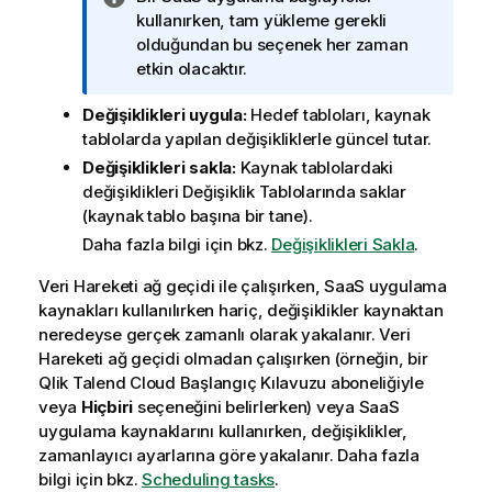
i
kullanırken, tam yükleme gerekli
l
olduğundan bu seçenek her zaman
g
etkin olacaktır.
i
Değişiklikleri uygula:
Hedef tabloları, kaynak
n
tablolarda yapılan değişikliklerle güncel tutar.
o
t
Değişiklikleri sakla:
Kaynak tablolardaki
u
değişiklikleri Değişiklik Tablolarında saklar
(kaynak tablo başına bir tane).
Daha fazla bilgi için bkz.
Değişiklikleri Sakla
.
Veri Hareketi ağ geçidi
ile çalışırken, SaaS uygulama
kaynakları kullanılırken hariç, değişiklikler kaynaktan
neredeyse gerçek zamanlı olarak yakalanır.
Veri
Hareketi ağ geçidi
olmadan çalışırken (örneğin, bir
Qlik Talend Cloud Başlangıç Kılavuzu
aboneliğiyle
veya
Hiçbiri
seçeneğini belirlerken) veya SaaS
uygulama kaynaklarını kullanırken, değişiklikler,
zamanlayıcı ayarlarına göre yakalanır. Daha fazla
bilgi için bkz.
Scheduling tasks
.