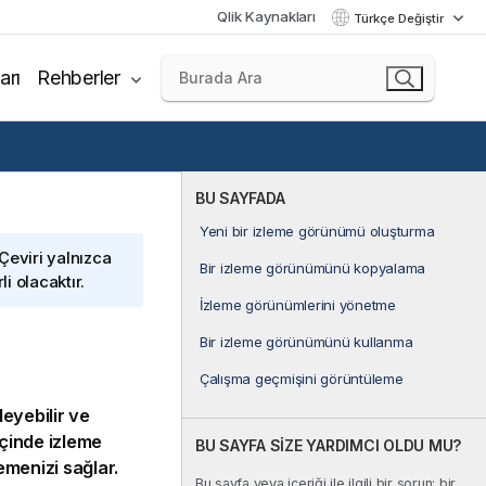
Qlik Kaynakları
Türkçe Değiştir
arı
Rehberler
BU SAYFADA
Yeni bir izleme görünümü oluşturma
 Çeviri yalnızca
Bir izleme görünümünü kopyalama
i olacaktır.
İzleme görünümlerini yönetme
Bir izleme görünümünü kullanma
Çalışma geçmişini görüntüleme
eyebilir ve
 içinde izleme
BU SAYFA SİZE YARDIMCI OLDU MU?
emenizi sağlar.
Bu sayfa veya içeriği ile ilgili bir sorun; bir