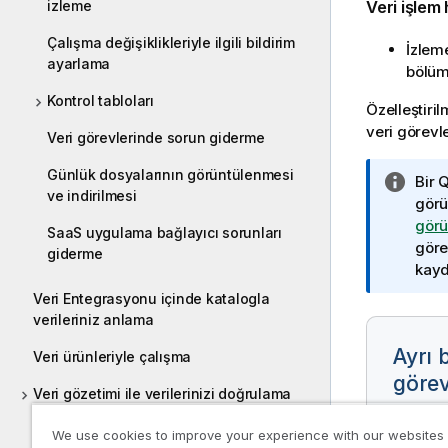
izleme
Veri işlem 
Çalışma değişiklikleriyle ilgili bildirim
İzlem
ayarlama
bölüm
Kontrol tabloları
Özelleştiril
veri görevl
Veri görevlerinde sorun giderme
Günlük dosyalarının görüntülenmesi
B
Bir
Q
ve indirilmesi
i
görü
l
gör
SaaS uygulama bağlayıcı sorunları
g
göre
giderme
i
kayd
n
Veri Entegrasyonu içinde katalogla
o
verileriniz anlama
t
Ayrı b
Veri ürünleriyle çalışma
u
görev
Veri gözetimi ile verilerinizi doğrulama
ve düzeltme
Veri gö
We use cookies to improve your experience with our websites
pencere