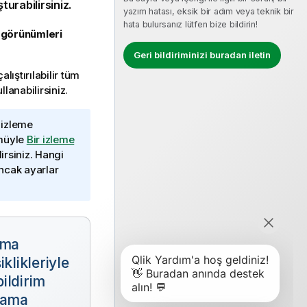
turabilirsiniz.
yazım hatası, eksik bir adım veya teknik bir
hata bulursanız lütfen bize bildirin!
 görünümleri
Geri bildiriminizi buradan iletin
lıştırılabilir tüm
anabilirsiniz.
ş izleme
ümüyle
Bir izleme
lirsiniz. Hangi
ancak ayarlar
şma
iklikleriyle
 bildirim
lama