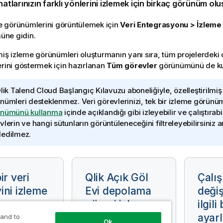
hatlarınızın farklı yönlerini izlemek için birkaç görünüm oluş
e görünümlerini görüntülemek için
Veri Entegrasyonu
>
İzleme
üne gidin.
miş izleme görünümleri oluşturmanın yanı sıra, tüm projelerdeki ça
erini göstermek için hazırlanan
Tüm görevler
görünümünü de kull
lik Talend Cloud Başlangıç Kılavuzu
aboneliğiyle, özelleştirilmi
nümleri desteklenmez. Veri görevlerinizi, tek bir izleme görün
ünümünü kullanma
içinde açıklandığı gibi izleyebilir ve çalıştırabi
vlerin ve hangi sütunların görüntüleneceğini filtreleyebilirsiniz 
edilmez.
ir veri
Qlik Açık Göl
Çalı
ini izleme
Evi depolama
değiş
görevi izleme
ilgili
revi
ayar
 and to
sinin sol üst
Ok