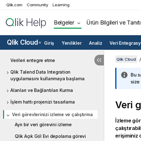
Qlik.com
Community
Learning
Belgeler
Ürün Bilgileri ve Tanıt
Qlik Cloud
Giriş
Yenilikler
Analiz
Veri Entegras
®
Qlik Cloud
Verileri entegre etme
Qlik Talend Data Integration
Bu s
uygulamasını kullanmaya başlama
size
Alanları ve Bağlantıları Kurma
İşlem hattı projenizi tasarlama
Veri g
Veri görevlerinizi izleme ve çalıştırma
İzleme gör
Ayrı bir veri görevini izleme
çalıştırabi
erişiminiz
Qlik Açık Göl Evi depolama görevi