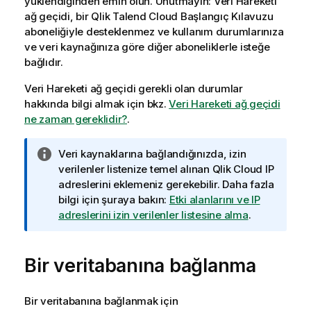
yüklendiğinden emin olun. Unutmayın:
Veri Hareketi
ağ geçidi
, bir
Qlik Talend Cloud Başlangıç Kılavuzu
aboneliğiyle desteklenmez ve kullanım durumlarınıza
ve veri kaynağınıza göre diğer aboneliklerle isteğe
bağlıdır.
Veri Hareketi ağ geçidi
gerekli olan durumlar
hakkında bilgi almak için bkz.
Veri Hareketi ağ geçidi
ne zaman gereklidir?
.
B
Veri kaynaklarına bağlandığınızda, izin
i
verilenler listenize temel alınan
Qlik Cloud
IP
l
adreslerini eklemeniz gerekebilir. Daha fazla
g
bilgi için şuraya bakın:
Etki alanlarını ve IP
i
adreslerini izin verilenler listesine alma
.
n
o
Bir veritabanına bağlanma
t
u
Bir veritabanına bağlanmak için