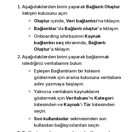
Aşağıdakilerden birini yaparak
Bağlantı Oluştur
iletişim kutusunu açın:
Oluştur
içinde,
Veri bağlantısı
'na tıklayın.
Bağlantılar
'da
Bağlantı oluştur
'a tıklayın.
Onboarding sihirbazının
Kaynak
bağlantısı seç
ekranında,
Bağlantı
Oluştur
'a tıklayın.
Aşağıdakilerden birini yaparak bağlanmak
istediğiniz veritabanını bulun:
Eşleşen Bağlantıların bir listesini
göstermek için arama kutusuna veritabanı
adını yazmaya başlayın.
Yalnızca veritabanı kaynaklarını
göstermek için
Veritabanı
'nı
Kategori
listesinden ve
Kaynak
'ı
Tür
listesinden
seçin.
Son kullanılanlar
sekmesinden son
kullanılan bağlayıcılardan seçin.