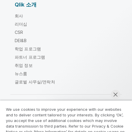
Qlik 소개
회사
리더십
CSR
DEI&B
학업 프로그램
파트너 프로그램
취업 정보
뉴스룸
글로벌 사무실/연락처
We use cookies to improve your experience with our websites
Qlik Community
and to deliver content tailored to your interests. By clicking ‘Ok’,
you accept the use of additional cookies which may involve
data transmission to third parties. Refer to our Privacy & Cookie
법적 계약
제품 약관
Legal Policies
Notice or click ‘More Information’ for details on cookie usage on