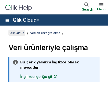
Search
Menü
Qlik Cloud
®
Qlik Cloud
Verileri entegre etme
Veri ürünleriyle çalışma
B
Bu içerik yalnızca İngilizce olarak
i
mevcuttur.
l
İngilizce içeriğe git
g
i
n
o
t
u