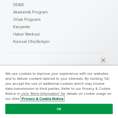
DEI&B
Akademik Program
Ortak Programı
Kariyerler
Haber Merkezi
Küresel Ofis/İletişim
Qlik Topluluğu
We use cookies to improve your experience with our websites
and to deliver content tailored to your interests. By clicking ‘Ok’,
Yasal sözleşmeler
Ürün Koşulları
you accept the use of additional cookies which may involve
data transmission to third parties. Refer to our Privacy & Cookie
Legal Policies
Legal Policies
Notice or click ‘More Information’ for details on cookie usage on
Kullanım koşulları
Ticari markalar
our sites.
Privacy & Cookie Notice
Şimdi sohbet et
Do Not Share My Info
Ok
Telif Hakkı © 1993-2026 QlikTech International AB. Tüm
hakları saklıdır.