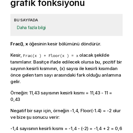
grafik fonksiyonu
BU SAYFADA
Daha fazla bilgi
Frac()
,
x
öğesinin kesir bölümünü döndürür.
Kesir,
olacak şekilde
Frac(x ) + Floor(x ) = x
tanımlanır. Basitçe ifade edilecek olursa bu, pozitif bir
sayının kesirli kısmının, (x) sayısı ile kesirli kısımdan
önce gelen tam sayı arasındaki fark olduğu anlamına
gelir.
Örneğin: 11,43 sayısının kesirli kısmı = 11,43 - 11 =
0,43
Negatif bir sayı için, örneğin -1,4,
Floor(-1.4)
= -2 olur
ve bize şu sonucu verir:
-1,4 sayısının kesirli kısmı = -1,4 - (-2) = -1,4 + 2 = 0,6