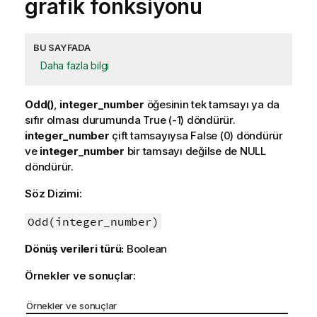
grafik fonksiyonu
BU SAYFADA
Daha fazla bilgi
Odd()
,
integer_number
öğesinin tek tamsayı ya da
sıfır olması durumunda
True
(-1) döndürür.
integer_number
çift tamsayıysa
False
(0) döndürür
ve
integer_number
bir tamsayı değilse de
NULL
döndürür.
Söz Dizimi:
Odd(integer_number)
Dönüş verileri türü:
Boolean
Örnekler ve sonuçlar:
Örnekler ve sonuçlar