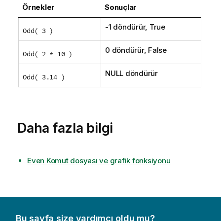
Örnekler
Sonuçlar
-1 döndürür,
True
Odd( 3 )
0 döndürür,
False
Odd( 2 * 10 )
NULL
döndürür
Odd( 3.14 )
Daha fazla bilgi
Even Komut dosyası ve grafik fonksiyonu
Bu sayfa size yardımcı oldu mu?