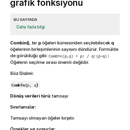
grafik fonksiyonu
BU SAYFADA
Daha fazla bilgi
Combin()
, bir
p
öğeleri kümesinden seçilebilecek
q
öğelerinin birleşimlerinin sayısını döndürür. Formülde
de görüldüğü gibi:
Combin(p,q) = p! / q!(p-q)!
Öğelerin seçilme sırası önemli değildir.
Söz Dizimi:
)
Combin(
p, q
Dönüş verileri türü:
tamsayı
Sınırlamalar:
Tamsayı olmayan öğeler kırpılır.
Örnekler ve sonuçlar: