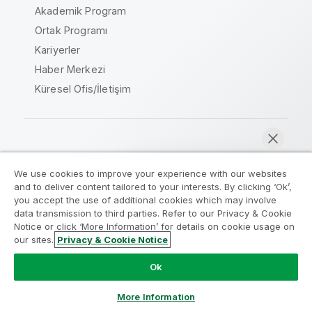
Akademik Program
Ortak Programı
Kariyerler
Haber Merkezi
Küresel Ofis/İletişim
Qlik Topluluğu
We use cookies to improve your experience with our websites
and to deliver content tailored to your interests. By clicking ‘Ok’,
Yasal sözleşmeler
Ürün Koşulları
you accept the use of additional cookies which may involve
data transmission to third parties. Refer to our Privacy & Cookie
Legal Policies
Legal Policies
Notice or click ‘More Information’ for details on cookie usage on
Kullanım koşulları
Ticari markalar
our sites.
Privacy & Cookie Notice
Şimdi sohbet et
Do Not Share My Info
Ok
Telif Hakkı © 1993-2026 QlikTech International AB. Tüm
hakları saklıdır.
More Information