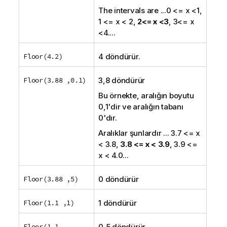
The intervals are
...0 <= x <1,
1 <= x < 2,
2<= x <3
, 3<= x
<4....
Floor(4.2)
4 döndürür.
Floor(3.88 ,0.1)
3,8 döndürür
Bu örnekte, aralığın boyutu
0,1'dir ve aralığın tabanı
0'dır.
Aralıklar şunlardır
... 3.7 <= x
< 3.8,
3.8 <= x < 3.9
, 3.9 <=
x < 4.0...
Floor(3.88 ,5)
0 döndürür
Floor(1.1 ,1)
1 döndürür
Floor(1.1
0,5 döndürür