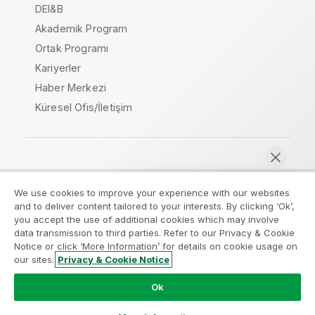
DEI&B
Akademik Program
Ortak Programı
Kariyerler
Haber Merkezi
Küresel Ofis/İletişim
Qlik Topluluğu
We use cookies to improve your experience with our websites
and to deliver content tailored to your interests. By clicking ‘Ok’,
Yasal sözleşmeler
Ürün Koşulları
you accept the use of additional cookies which may involve
data transmission to third parties. Refer to our Privacy & Cookie
Legal Policies
Legal Policies
Notice or click ‘More Information’ for details on cookie usage on
Kullanım koşulları
Ticari markalar
our sites.
Privacy & Cookie Notice
Şimdi sohbet et
Do Not Share My Info
Ok
Telif Hakkı © 1993-2026 QlikTech International AB. Tüm
hakları saklıdır.