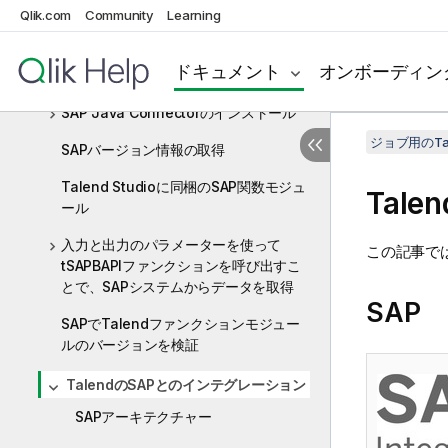
Qlik.com
Community
Learning
ーを作成する
SAP用のTalendファンクションモジュ
ドキュメント
オンボーディン
ールをインストール
SAP Java Connectorのインストール
ジョブ用のTa
SAPバージョン情報の取得
Talend Studioに同梱のSAP関数モジュ
Talen
ール
入力と出力のパラメーターを使って
この記事で
tSAPBAPIファンクションを呼び出すこ
とで、SAPシステムからデータを取得
SAP
SAPでTalendファンクションモジュー
ルのバージョンを検証
TalendのSAPとのインテグレーション
SAPアーキテクチャー