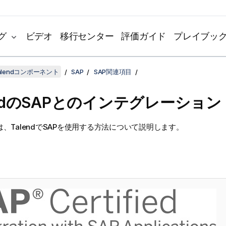
グ
ビデオ
移行センター
評価ガイド
プレイブッ
lendコンポーネント
SAP
SAP関連項目
d
のSAPとのインテグレーション
は、
Talend
でSAPを使用する方法について説明します。