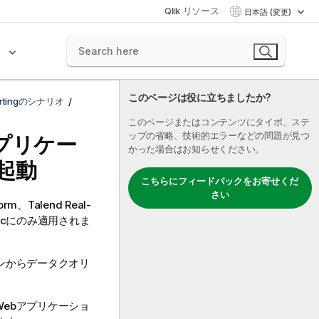
Qlik リソース
日本語 (変更)
ク
このページは役に立ちましたか?
ortingのシナリオ
このページまたはコンテンツにタイポ、ステ
ップの省略、技術的エラーなどの問題が見つ
プリケー
かった場合はお知らせください。
起動
こちらにフィードバックをお寄せくだ
さい
form
、
Talend Real-
ic
にのみ適用されま
ンからデータクオリ
Webアプリケーショ