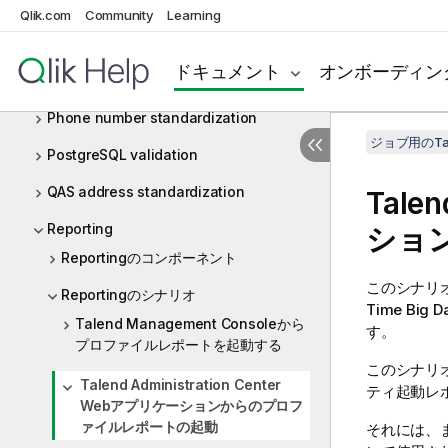
Name standardization
Qlik.com
Community
Learning
Oracle validation
ドキュメント
オンボーディン
Pattern validation
Phone number standardization
ジョブ用のTa
PostgreSQL validation
QAS address standardization
Talen
Reporting
ショ
Reportingのコンポーネント
このシナリ
Reportingのシナリオ
Time Big Da
Talend Management Consoleから
す。
プロファイルレポートを起動する
このシナリ
Talend Administration Center
ティ起動レ
Webアプリケーションからのプロフ
ァイルレポートの起動
それには、