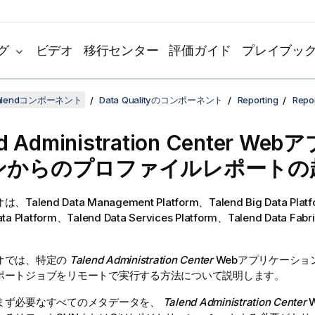
グ
ビデオ
移行センター
評価ガイド
プレイブッ
lendコンポーネント
Data Qualityのコンポーネント
Reporting
Rep
d Administration Center
Webア
ンからのプロファイルレポートの
オは、
Talend Data Management Platform
、
Talend Big Data Plat
ta Platform
、
Talend Data Services Platform
、
Talend Data Fabr
オでは、特定の
Talend Administration Center
Webアプリケーショ
ポートジョブをリモートで実行する方法について説明します。
まず必要なすべてのメタデータを、
Talend Administration Center