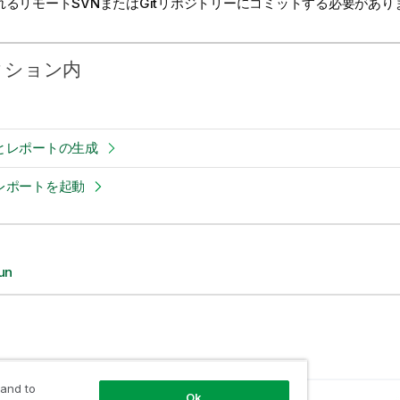
れるリモートSVNまたはGitリポジトリーにコミットする必要があり
クション内
とレポートの生成
レポートを起動
un
 and to
Ok