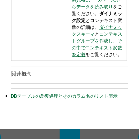
らデータを読み取り
をご
覧ください。
ダイナミッ
ク設定
とコンテキスト変
数の詳細は、
ダイナミッ
クスキーマ
と
コンテキス
トグループを作成し、そ
の中でコンテキスト変数
を定義
をご覧ください。
関連概念
DBテーブルの反復処理とそのカラム名のリスト表示