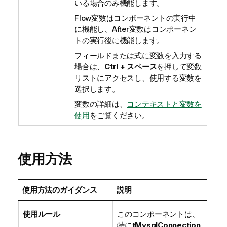
いる場合のみ機能します。
Flow変数はコンポーネントの実行中
に機能し、After変数はコンポーネン
トの実行後に機能します。
フィールドまたは式に変数を入力する
場合は、
Ctrl + スペース
を押して変数
リストにアクセスし、使用する変数を
選択します。
変数の詳細は、
コンテキストと変数を
使用
をご覧ください。
使用方法
使用方法のガイダンス
説明
使用ルール
このコンポーネントは、
特に
tMysqlConnection