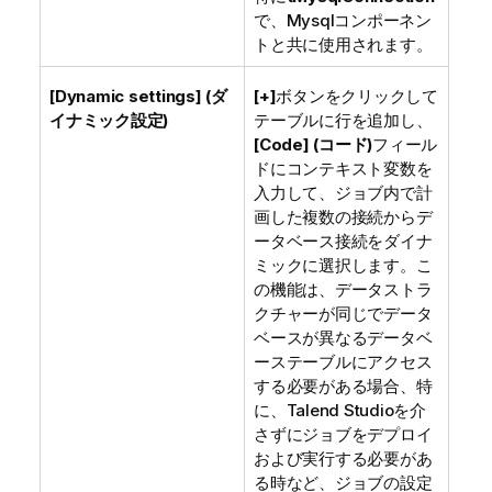
で、Mysqlコンポーネン
トと共に使用されます。
[Dynamic settings] (ダ
[+]
ボタンをクリックして
イナミック設定)
テーブルに行を追加し、
[Code] (コード)
フィール
ドにコンテキスト変数を
入力して、ジョブ内で計
画した複数の接続からデ
ータベース接続をダイナ
ミックに選択します。こ
の機能は、データストラ
クチャーが同じでデータ
ベースが異なるデータベ
ーステーブルにアクセス
する必要がある場合、特
に、
Talend Studio
を介
さずにジョブをデプロイ
および実行する必要があ
る時など、ジョブの設定