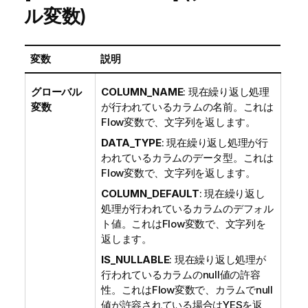
ル変数)
変数
説明
グローバル
COLUMN_NAME
: 現在繰り返し処理
変数
が行われているカラムの名前。これは
Flow変数で、文字列を返します。
DATA_TYPE
: 現在繰り返し処理が行
われているカラムのデータ型。これは
Flow変数で、文字列を返します。
COLUMN_DEFAULT
: 現在繰り返し
処理が行われているカラムのデフォル
ト値。これはFlow変数で、文字列を
返します。
IS_NULLABLE
: 現在繰り返し処理が
行われているカラムのnull値の許容
性。これはFlow変数で、カラムでnull
値が許容されている場合はYESを返