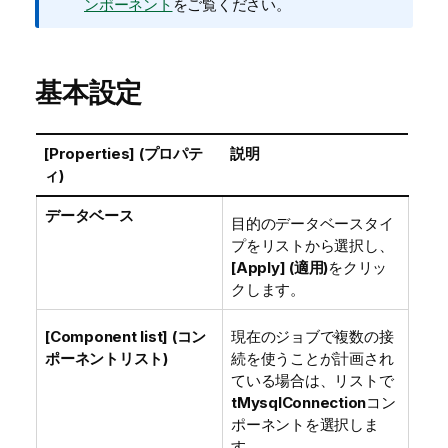
ンポーネント
をご覧ください。
基本設定
[Properties] (プロパテ
説明
ィ)
データベース
目的のデータベースタイ
プをリストから選択し、
[Apply] (適用)
をクリッ
クします。
[Component list] (コン
現在のジョブで複数の接
ポーネントリスト)
続を使うことが計画され
ている場合は、リストで
tMysqlConnection
コン
ポーネントを選択しま
す。