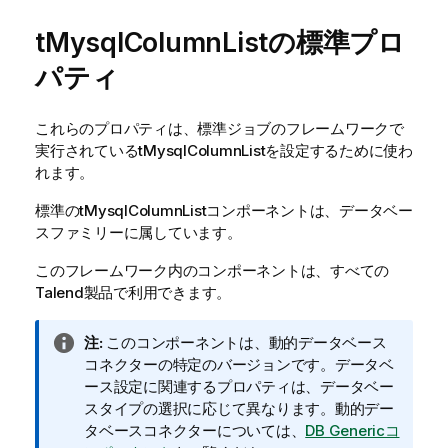
tMysqlColumnListの標準プロ
パティ
これらのプロパティは、
標準
ジョブのフレームワークで
実行されている
tMysqlColumnList
を設定するために使わ
れます。
標準
の
tMysqlColumnList
コンポーネントは、
データベー
ス
ファミリーに属しています。
このフレームワーク内のコンポーネントは、すべての
Talend
製品で利用できます。
情
注:
このコンポーネントは、動的データベース
報
コネクターの特定のバージョンです。データベ
メ
ース設定に関連するプロパティは、データベー
モ
スタイプの選択に応じて異なります。動的デー
タベースコネクターについては、
DB Genericコ