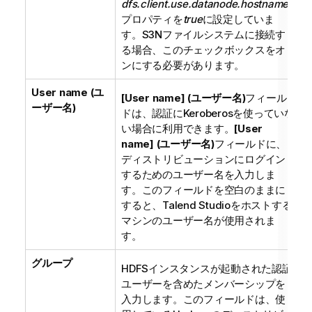
dfs.client.use.datanode.hostname
プロパティを
true
に設定していま
す。S3Nファイルシステムに接続す
る場合、このチェックボックスをオ
ンにする必要があります。
User name (ユ
[User name] (ユーザー名)
フィール
ーザー名)
ドは、認証にKeroberosを使っていな
い場合に利用できます。
[User
name] (ユーザー名)
フィールドに、
ディストリビューションにログイン
するためのユーザー名を入力しま
す。このフィールドを空白のままに
すると、
Talend Studio
をホストする
マシンのユーザー名が使用されま
す。
グループ
HDFSインスタンスが起動された認証
ユーザーを含めたメンバーシップを
入力します。このフィールドは、使