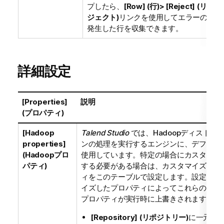
プしたら、
[Row] (行)> [Reject] (リ
ジェクト)
リンクを使用してエラーの
発生した行を収集できます。
詳細設定
[Properties]
説明
(プロパティ)
[Hadoop
Talend Studio
では、Hadoopディストリ
properties]
ンの処理を実行するエンジンに、デフォル
(Hadoopプロ
使用しています。特定の場合にカスタム設
パティ)
する必要がある場合は、カスタマイズする
ィをこのテーブルで設定します。設定後、
イズしたプロパティによってこれらのデフ
プロパティが実行時に上書きされます。
[Repository] (リポジトリー)
に一元的