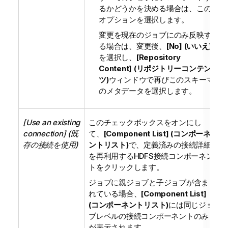
るかどうかを決める場合は、この
オプションを選択します。
変更を現在のジョブにのみ反映す
る場合は、変更後、
[No] (いいえ)
を選択し、
[Repository
Content] (リポジトリーコンテン
ツ)
ウィンドウで再びこのスキーマ
のメタデータを選択します。
[Use an existing
このチェックボックスをオンにし
connection] (既
て、
[Component List] (コンポーネ
存の接続を使用)
ントリスト)
で、定義済みの接続詳細
を再利用するHDFS接続コンポーネン
トをクリックします。
ジョブに親ジョブと子ジョブが含ま
れている場合、
[Component List]
(コンポーネントリスト)
には同じジョ
ブレベルの接続コンポーネントのみ
が表示されます。