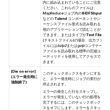
内に組み込まれていることにご注意
ください。これらのファイルは、
MapReduceジョブ内の
tHDFSInput
などの
Talend
コンポーネントやシ
ーケンスファイル形式を読み取れる
他のアプリケーションで読むことが
できます。またはタイプが
Text File
(テキストファイル)の場合、出力ファ
イルには
bzip2
または
gzip
コンテナー
ファイルを読み取れる標準の圧縮ユ
ーティリティを使用してアクセスで
きます。
[Die on error]
このチェックボックスをオンにする
(エラー発生時に
と、エラー発生時にジョブの実行が
強制終了)
停止されます。
エラーの発生した行をスキップし、
エラーが発生していない行の処理を
完了するには、このチェックボック
スをオフにします。エラーをスキッ