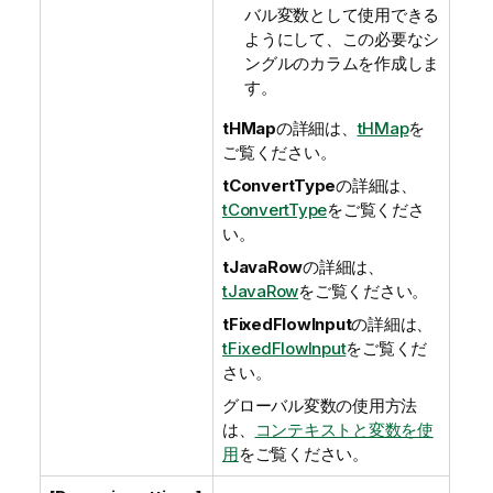
バル変数として使用できる
ようにして、この必要なシ
ングルのカラムを作成しま
す。
tHMap
の詳細は、
tHMap
を
ご覧ください。
tConvertType
の詳細は、
tConvertType
をご覧くださ
い。
tJavaRow
の詳細は、
tJavaRow
をご覧ください。
tFixedFlowInput
の詳細は、
tFixedFlowInput
をご覧くだ
さい。
グローバル変数の使用方法
は、
コンテキストと変数を使
用
をご覧ください。