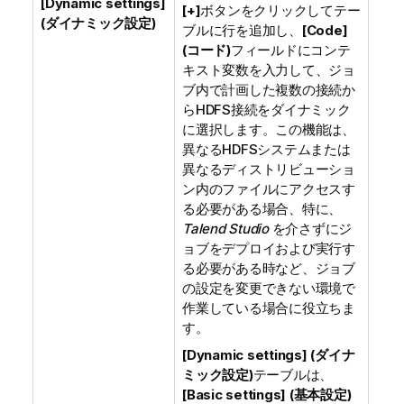
[Dynamic settings]
[+]
ボタンをクリックしてテー
(ダイナミック設定)
ブルに行を追加し、
[Code]
(コード)
フィールドにコンテ
キスト変数を入力して、ジョ
ブ内で計画した複数の接続か
らHDFS接続をダイナミック
に選択します。この機能は、
異なるHDFSシステムまたは
異なるディストリビューショ
ン内のファイルにアクセスす
る必要がある場合、特に、
Talend Studio
を介さずにジ
ョブをデプロイおよび実行す
る必要がある時など、ジョブ
の設定を変更できない環境で
作業している場合に役立ちま
す。
[Dynamic settings] (ダイナ
ミック設定)
テーブルは、
[Basic settings] (基本設定)