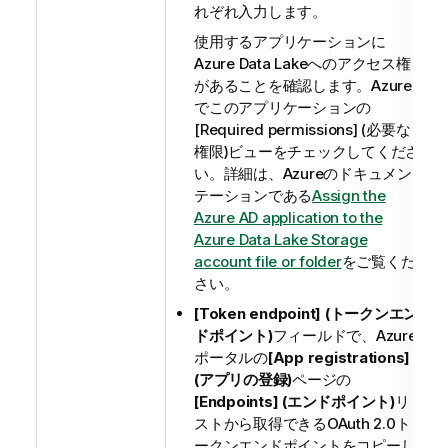
れぞれ入力します。
使用するアプリケーションに
Azure Data Lakeへのアクセス権
があることを確認します。Azure
でこのアプリケーションの
[Required permissions] (必要な
権限)ビューをチェックしてくださ
い。詳細は、Azureのドキュメン
テーションである
Assign the
Azure AD application to the
Azure Data Lake Storage
account file or folder
をご覧くだ
さい。
[Token endpoint] (トークンエン
ドポイント)
フィールドで、Azure
ポータルの
[App registrations]
(アプリの登録)
ページの
[Endpoints] (エンドポイント)
リ
ストから取得できるOAuth 2.0ト
ークンエンドポイントをコピーし