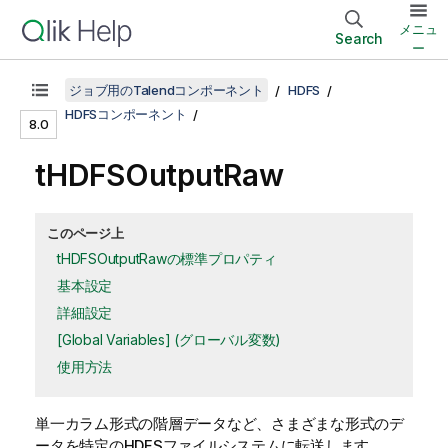
メニュ
Search
ー
ジョブ用のTalendコンポーネント
HDFS
HDFSコンポーネント
8.0
tHDFSOutputRaw
このページ上
tHDFSOutputRawの標準プロパティ
基本設定
詳細設定
[Global Variables] (グローバル変数)
使用方法
単一カラム形式の階層データなど、さまざまな形式のデ
ータを特定のHDFSファイルシステムに転送します。