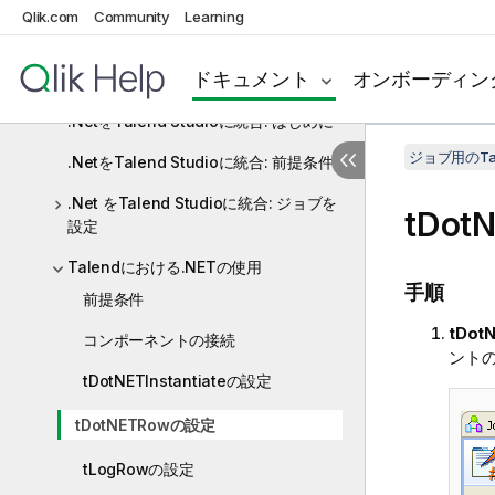
DotNET
Qlik.com
Community
Learning
DotNETのコンポーネント
ドキュメント
オンボーディン
DotNETのシナリオ
.NetをTalend Studioに統合: はじめに
ジョブ用のTa
.NetをTalend Studioに統合: 前提条件
.Net をTalend Studioに統合: ジョブを
tDo
設定
Talendにおける.NETの使用
手順
前提条件
tDot
コンポーネントの接続
ント
tDotNETInstantiateの設定
tDotNETRowの設定
tLogRowの設定