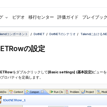
グ
ビデオ
移行センター
評価ガイド
プレイブッ
lendコンポーネント
DotNET
DotNETのシナリオ
Talendにおける.
tNETRowの設定
NETRow
をダブルクリックして
[Basic settings] (基本設定)
ビューを
のプロパティを定義します。