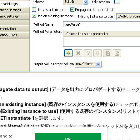
pagate data to output] (データを出力にプロパゲートする)
チェッ
す。
 an existing instance] (既存のインスタンスを使用する)
チェックボ
の
[Existing instance to use] (使用する既存のインスタンス)
リスト
ETInstantiate_1
を選択します。
hod Name] (メソッド名)
フィールドに、使用するメソッド名を入力
カスタムメソッドである
"getValue"
を使用します。
 and to
Ok