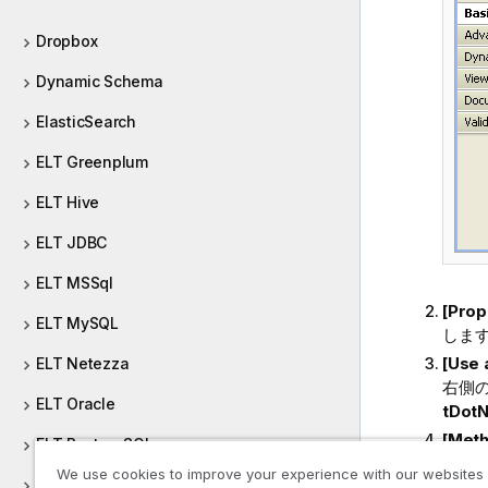
Dropbox
Dynamic Schema
ElasticSearch
ELT Greenplum
ELT Hive
ELT JDBC
ELT MSSql
[Pro
ELT MySQL
しま
[Use
ELT Netezza
右側
ELT Oracle
tDotN
[Met
ELT PostgreSQL
は、
We use cookies to improve your experience with our websites
ELT Sybase