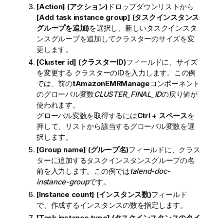
[Action] (アクション)
ドロップダウンリストから
[Add task instance group] (タスクインスタンス
グループを追加)
を選択し、新しいタスクインスタ
ンスグループを追加してクラスターのサイズを変
更します。
[Cluster id] (クラスターID)
フィールドに、サイズ
を変更する クラスターのIDを入力します。この例
では、前の
tAmazonEMRManage
コンポーネント
のグローバル変数
CLUSTER_FINAL_ID
の戻り値が
使われます。
グローバル変数を取得するには
Ctrl + スペース
を
押して、リストから該当するグローバル変数を選
択します。
[Group name] (グループ名)
フィールドに、クラス
ターに追加するタスクインスタンスグループの名
前を入力します。この例では
talend-doc-
instance-group
です。
[Instance count] (インスタンス数)
フィールド
で、作成するインスタンスの数を指定します。
[Task instance type] (タスクインスタンスのタイ