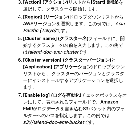
[Action] (アクション)
リストから
[Start] (開始)
を
選択して、クラスターを開始します。
[Region] (リージョン)
ドロップダウンリストから
AWSリージョンを選択します。この例では、
Asia
Pacific (Tokyo)
です。
[Cluster name] (クラスター名)
フィールドに、開
始するクラスターの名前を入力します。この例で
は
talend-doc-emr-cluster
です。
[Cluster version] (クラスターバージョン)
と
[Application] (アプリケーション)
ドロップダウン
リストから、 クラスターのバージョンとクラスタ
ーにインストールするアプリケーションを選択し
ます。
[Enable log] (ログを有効化)
チェックボックスをオ
ンにして、表示されるフィールドで、Amazon
EMRがログデータを書き込むS3バケット内のフォ
ルダーへのパスを指定します。この例では
s3://talend-doc-emr-bucket
です。