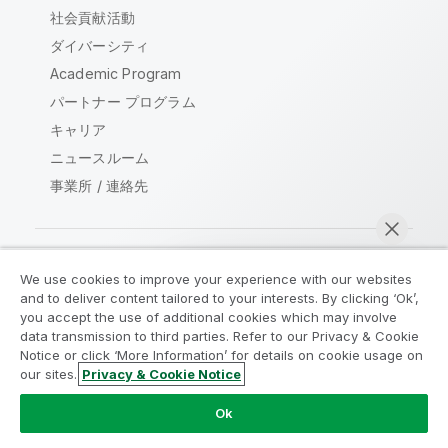
社会貢献活動
ダイバーシティ
Academic Program
パートナー プログラム
キャリア
ニュースルーム
事業所 / 連絡先
We use cookies to improve your experience with our websites
Qlik コミュニティ
and to deliver content tailored to your interests. By clicking ‘Ok’,
you accept the use of additional cookies which may involve
data transmission to third parties. Refer to our Privacy & Cookie
法的契約
製品規約
Legal Policies
Notice or click ‘More Information’ for details on cookie usage on
リーガルポリシー
利用規約
商標
our sites.
Privacy & Cookie Notice
今すぐチャット
Do Not Share My Info
Ok
Copyright © 1993-2026 QlikTech International AB.無断複写・
転載を禁じます。