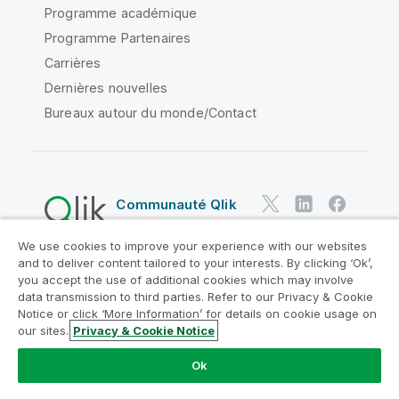
Programme académique
Programme Partenaires
Carrières
Dernières nouvelles
Bureaux autour du monde/Contact
Communauté Qlik
We use cookies to improve your experience with our websites
Contrats juridiques
and to deliver content tailored to your interests. By clicking ‘Ok’,
Conditions d'utilisation des produits
you accept the use of additional cookies which may involve
data transmission to third parties. Refer to our Privacy & Cookie
Legal Policies
Conditions légales
Notice or click ‘More Information’ for details on cookie usage on
Conditions d'utilisation
Marques
our sites.
Privacy & Cookie Notice
Do Not Share My Info
Ok
Copyright © 1993-2026 QlikTech International AB. Tous
droits réservés.