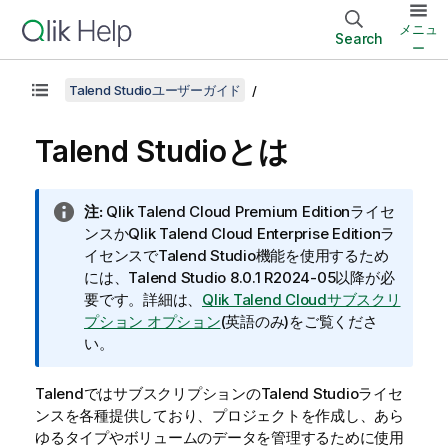
メニュ
Search
ー
Talend Studioユーザーガイド
Talend Studio
とは
情
注:
Qlik Talend Cloud Premium Edition
ライセ
報
ンスか
Qlik Talend Cloud Enterprise Edition
ラ
メ
イセンスで
Talend Studio
機能を使用するため
モ
には、
Talend Studio
8.0.1 R2024-05以降が必
要です。詳細は、
Qlik Talend Cloudサブスクリ
プション オプション
(英語のみ)
をご覧くださ
い。
Talend
ではサブスクリプションの
Talend Studio
ライセ
ンスを各種提供しており、プロジェクトを作成し、あら
ゆるタイプやボリュームのデータを管理するために使用