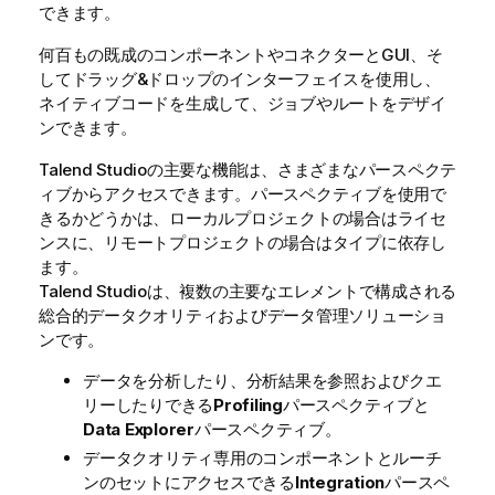
できます。
何百もの既成のコンポーネントやコネクターとGUI、そ
してドラッグ&ドロップのインターフェイスを使用し、
ネイティブコードを生成して、ジョブやルートをデザイ
ンできます。
Talend Studio
の主要な機能は、さまざまなパースペクテ
ィブからアクセスできます。パースペクティブを使用で
きるかどうかは、ローカルプロジェクトの場合はライセ
ンスに、リモートプロジェクトの場合はタイプに依存し
ます。
Talend Studio
は、複数の主要なエレメントで構成される
総合的データクオリティおよびデータ管理ソリューショ
ンです。
データを分析したり、分析結果を参照およびクエ
リーしたりできる
Profiling
パースペクティブと
Data Explorer
パースペクティブ。
データクオリティ専用のコンポーネントとルーチ
ンのセットにアクセスできる
Integration
パースペ