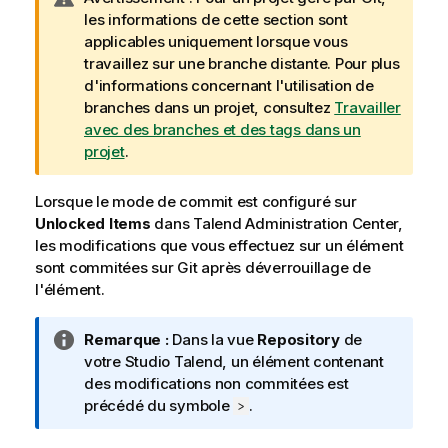
o
les informations de cette section sont
t
applicables uniquement lorsque vous
e
travaillez sur une branche distante. Pour plus
I
d'informations concernant l'utilisation de
n
branches dans un projet, consultez
Travailler
f
avec des branches et des tags dans un
o
projet
.
r
m
Lorsque le mode de commit est configuré sur
a
Unlocked Items
dans
Talend Administration Center
,
t
les modifications que vous effectuez sur un élément
i
sont commitées sur Git après déverrouillage de
o
l'élément.
n
s
N
Remarque :
Dans la vue
Repository
de
o
votre
Studio Talend
, un élément contenant
t
des modifications non commitées est
e
précédé du symbole
.
>
I