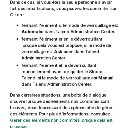
n
Dans ce cas, si vous êtes la seule personne à avoir
f
fait des modifications, vous pouvez les commiter sur
o
Git en :
r
fermant l'élément si le mode de verrouillage est
m
Automatic
dans
Talend Administration Center
.
a
t
fermant l'élément et en le déverrouillant
i
lorsque cela vous est proposé, si le mode de
o
verrouillage est
Ask user
dans
Talend
n
Administration Center
.
s
fermant l'élément et le déverrouillant
manuellement avant de quitter le
Studio
Talend
, si le mode de verrouillage est
Manual
dans
Talend Administration Center
.
Dans certaines situations, une boîte de dialogue
s'ouvre lorsque des éléments non commités sont
trouvés, vous fournissant des options afin de gérer
ces éléments. Pour plus d'informations, consultez
Gérer des éléments non commités lorsque cela est
proposé
.