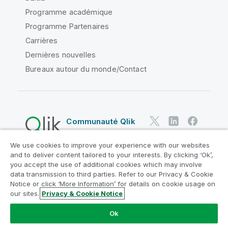
Programme académique
Programme Partenaires
Carrières
Dernières nouvelles
Bureaux autour du monde/Contact
Communauté Qlik
We use cookies to improve your experience with our websites
Contrats juridiques
and to deliver content tailored to your interests. By clicking ‘Ok’,
Conditions d'utilisation des produits
you accept the use of additional cookies which may involve
data transmission to third parties. Refer to our Privacy & Cookie
Legal Policies
Conditions légales
Notice or click ‘More Information’ for details on cookie usage on
Conditions d'utilisation
Marques
our sites.
Privacy & Cookie Notice
Do Not Share My Info
Ok
Copyright © 1993-2026 QlikTech International AB. Tous
droits réservés.