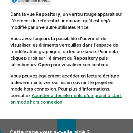
n
Disponible dans...
s
Dans la vue
Repository
, un verrou rouge apparaît sur
l'élément du référentiel, indiquant qu'il est déjà
modifié par un·e autre utilisateur·trice.
Vous avez toujours la possibilité d'ouvrir et de
visualiser les éléments verrouillés dans l'espace de
modélisation graphique, en lecture seule. Pour cela,
cliquez-droit sur l'élément du
Repository
puis
sélectionnez
Open
pour visualiser son contenu.
Vous pouvez également accéder en lecture écriture
à des éléments verrouillés en ouvrant le projet en
mode hors connexion. Pour plus d'informations,
consultez
Accéder à des éléments d'un projet distant
en mode hors connexion
.
Cette page vous a-t-elle aidé ?