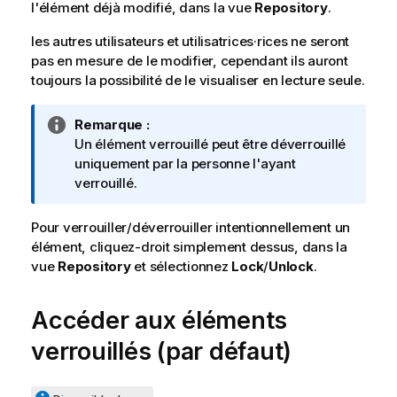
l'élément déjà modifié, dans la vue
Repository
.
les autres utilisateurs et utilisatrices·rices ne seront
pas en mesure de le modifier, cependant ils auront
toujours la possibilité de le visualiser en lecture seule.
N
Remarque :
o
Un élément verrouillé peut être déverrouillé
t
uniquement par la personne l'ayant
e
verrouillé.
I
n
Pour verrouiller/déverrouiller intentionnellement un
f
élément, cliquez-droit simplement dessus, dans la
o
vue
Repository
et sélectionnez
Lock
/
Unlock
.
r
m
Accéder aux éléments
a
t
verrouillés (par défaut)
i
o