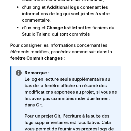
d'un onglet
Additional logs
contenant les
informations de log qui sont jointes à votre
commentaire,
d'un onglet
Change list
listant les fichiers du
Studio Talend
qui sont commités.
Pour consigner les informations concernant les
éléments modifiés, procédez comme suit dans la
fenêtre
Commit changes
:
N
Remarque :
o
Le log en lecture seule supplémentaire au
t
bas de la fenêtre affiche un résumé des
e
modifications apportées au projet, si vous ne
I
les avez pas commitées individuellement
n
dans Git.
f
Pour un projet Git, l'écriture à la suite des
o
logs supplémentaires est facultative. Cela
r
vous permet de fournir vos propres logs de
m