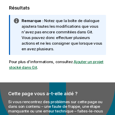
Résultats
N
Remarque :
Notez que la boîte de dialogue
o
ajoutera toutes les modifications que vous
t
n'avez pas encore commitées dans Git.
e
Vous pouvez donc effectuer plusieurs
I
actions et ne les consigner que lorsque vous
n
en avez plusieurs.
f
o
Pour plus d'informations, consultez
Ajouter un projet
r
stocké dans Git
.
m
a
t
i
Cette page vous a-t-elle aidé ?
o
n
Si vous rencontrez des problèmes sur cette page ou
s
dans son contenu – une faute de frappe, une étape
manquante ou une erreur technique – faites-le-nous