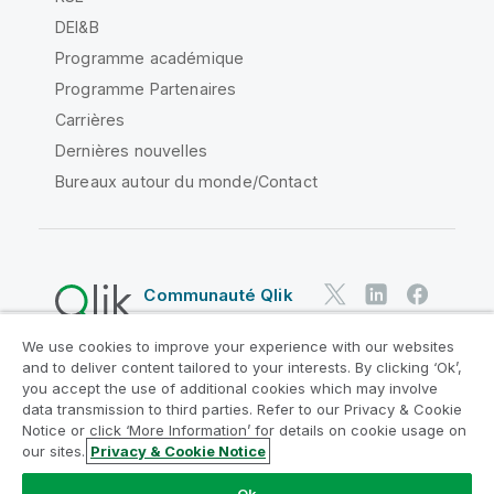
DEI&B
Programme académique
Programme Partenaires
Carrières
Dernières nouvelles
Bureaux autour du monde/Contact
Communauté Qlik
We use cookies to improve your experience with our websites
Contrats juridiques
and to deliver content tailored to your interests. By clicking ‘Ok’,
Conditions d'utilisation des produits
you accept the use of additional cookies which may involve
data transmission to third parties. Refer to our Privacy & Cookie
Legal Policies
Conditions légales
Notice or click ‘More Information’ for details on cookie usage on
Conditions d'utilisation
Marques
our sites.
Privacy & Cookie Notice
Do Not Share My Info