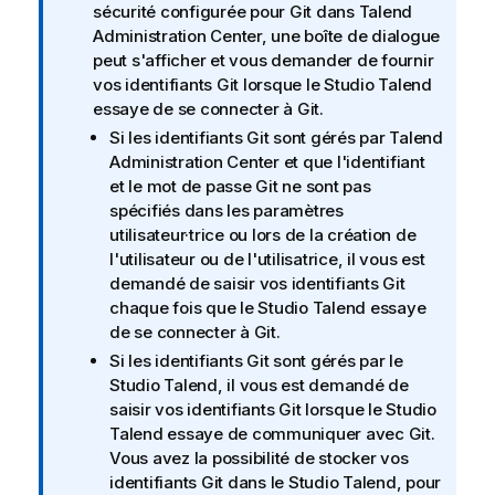
t
sécurité configurée pour Git dans
Talend
e
Administration Center
, une boîte de dialogue
I
peut s'afficher et vous demander de fournir
n
vos identifiants Git lorsque le
Studio Talend
f
essaye de se connecter à Git.
o
Si les identifiants Git sont gérés par
Talend
r
Administration Center
et que l'identifiant
m
et le mot de passe Git ne sont pas
a
spécifiés dans les paramètres
t
utilisateur·trice ou lors de la création de
i
l'utilisateur ou de l'utilisatrice, il vous est
o
demandé de saisir vos identifiants Git
n
chaque fois que le
Studio Talend
essaye
s
de se connecter à Git.
Si les identifiants Git sont gérés par le
Studio Talend
, il vous est demandé de
saisir vos identifiants Git lorsque le
Studio
Talend
essaye de communiquer avec Git.
Vous avez la possibilité de stocker vos
identifiants Git dans le
Studio Talend
, pour