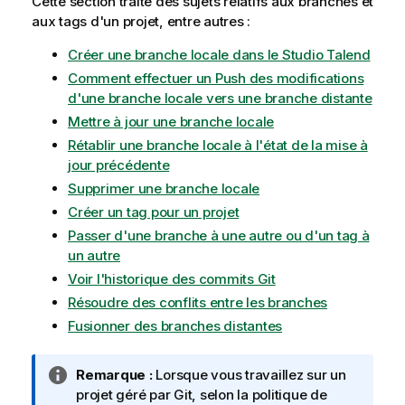
Cette section traite des sujets relatifs aux branches et
aux tags d'un projet, entre autres :
Créer une branche locale dans le Studio Talend
Comment effectuer un Push des modifications
d'une branche locale vers une branche distante
Mettre à jour une branche locale
Rétablir une branche locale à l'état de la mise à
jour précédente
Supprimer une branche locale
Créer un tag pour un projet
Passer d'une branche à une autre ou d'un tag à
un autre
Voir l'historique des commits Git
Résoudre des conflits entre les branches
Fusionner des branches distantes
N
Remarque :
Lorsque vous travaillez sur un
o
projet géré par Git, selon la politique de