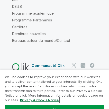
DEI&B
Programme académique
Programme Partenaires
Carrières
Dernières nouvelles
Bureaux autour du monde/Contact
Communauté Qlik
We use cookies to improve your experience with our websites
Contrats juridiques
and to deliver content tailored to your interests. By clicking ‘Ok’,
Conditions d'utilisation des produits
you accept the use of additional cookies which may involve
data transmission to third parties. Refer to our Privacy & Cookie
Legal Policies
Conditions légales
Notice or click ‘More Information’ for details on cookie usage on
Conditions d'utilisation
Marques
our sites.
Privacy & Cookie Notice
Do Not Share My Info