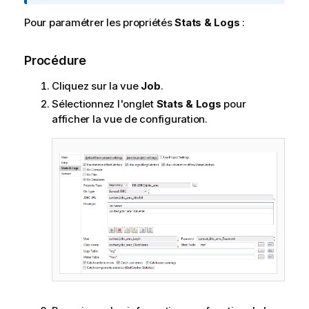
I
n
Pour paramétrer les propriétés
Stats & Logs
:
f
o
Procédure
r
m
Cliquez sur la vue
Job
.
a
Sélectionnez l'onglet
Stats & Logs
pour
t
afficher la vue de configuration.
i
o
n
s