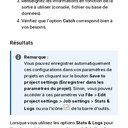
Renseignez les informations en fonction de la
sortie à utiliser (console, fichier ou base de
données).
Vérifiez que l'option
Catch
correspond bien à
vos besoins.
Résultats
N
Remarque :
o
Vous pouvez enregistrer automatiquement
t
ces configurations dans vos paramètres de
e
projets en cliquant sur le bouton
Save to
I
project settings (Enregistrer dans les
n
paramètres du projet)
. Sinon, vous pouvez
f
accéder à ces paramètres via
File
>
Edit
o
project settings
>
Job settings
>
Stats &
r
Logs
ou via l'icône
de la barre d'outils.
m
a
Lorsque vous utilisez les options
Stats & Logs
pour
t