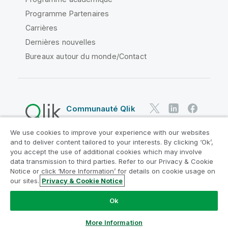
Programme Partenaires
Carrières
Dernières nouvelles
Bureaux autour du monde/Contact
Communauté Qlik
We use cookies to improve your experience with our websites
Contrats juridiques
and to deliver content tailored to your interests. By clicking ‘Ok’,
Conditions d'utilisation des produits
you accept the use of additional cookies which may involve
data transmission to third parties. Refer to our Privacy & Cookie
Legal Policies
Conditions légales
Notice or click ‘More Information’ for details on cookie usage on
Conditions d'utilisation
Marques
our sites.
Privacy & Cookie Notice
Do Not Share My Info
Ok
Copyright © 1993-2026 QlikTech International AB. Tous
droits réservés.
More Information