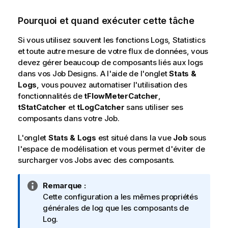
Pourquoi et quand exécuter cette tâche
Si vous utilisez souvent les fonctions Logs, Statistics
et toute autre mesure de votre flux de données, vous
devez gérer beaucoup de composants liés aux logs
dans vos Job Designs. A l'aide de l'onglet
Stats &
Logs
, vous pouvez automatiser l'utilisation des
fonctionnalités de
tFlowMeterCatcher
,
tStatCatcher
et
tLogCatcher
sans utiliser ses
composants dans votre Job.
L'onglet
Stats & Logs
est situé dans la vue
Job
sous
l'espace de modélisation et vous permet d'éviter de
surcharger vos Jobs avec des composants.
N
Remarque :
o
Cette configuration a les mêmes propriétés
t
générales de log que les composants de
e
Log.