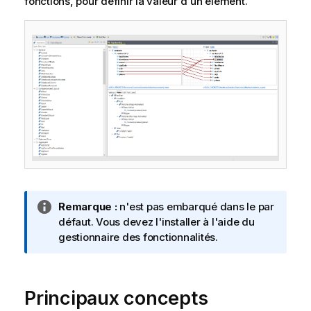
fonctions, pour définir la valeur d'un élément.
N
Remarque :
n'est pas embarqué dans le par
o
défaut. Vous devez l'installer à l'aide du
t
gestionnaire des fonctionnalités.
e
I
n
Principaux concepts
f