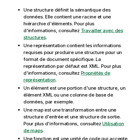
o
r
Une structure définit la sémantique des
m
données. Elle contient une racine et une
a
hiérarchie d'éléments. Pour plus
t
d'informations, consultez
Travailler avec des
i
structures
.
o
Une représentation contient les informations
n
requises pour produire une structure pour un
s
format de document spécifique. La
représentation par défaut est XML. Pour plus
d'informations, consultez
Propriétés de
représentation
.
Un élément est une portion d'une structure, un
élément XML ou une colonne de base de
données, par exemple.
Une map est une transformation entre une
structure d'entrée et une structure de sortie.
Pour plus d'informations, consultez
Utilisation
de maps
.
Une fonction est une unité de code qui accepte