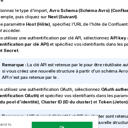
tionnez le type d'import,
Avro Schema (Schéma Avro) (Conflue
xemple, puis cliquez sur
Next (Suivant)
.
le paramètre
Host (Hôte)
, spécifiez l'URL de l'hôte de Conflue
l accéder.
s utilisez une authentification par clé API, sélectionnez
API key 
entification par clé API)
et spécifiez vos identifiants dans les 
et
Secret
.
N
Remarque :
La clé API est retenue par le pour être réutilisée
o
si vous créez une nouvelle structure à partir d'un schéma Avro.
t
API n'est pas retenue par le .
e
s utilisez une authentification OAuth, sélectionnez
OAuth authen
I
entification OAuth)
et spécifiez vos identifiants dans les para
n
 du pool d'identité)
,
Cluster ID (ID du cluster)
et
Token (Jeton)
f
o
r
N
Remarque :
L'ID du pool d'identité et l'ID du cluster sont retenu
m
o
réutilisés automatiquement si vous créez une nouvelle structur
 and to
a
Ok