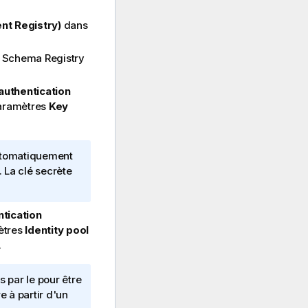
nt Registry)
dans
nt Schema Registry
authentication
paramètres
Key
 automatiquement
 La clé secrète
tication
mètres
Identity pool
.
s par le pour être
e à partir d'un