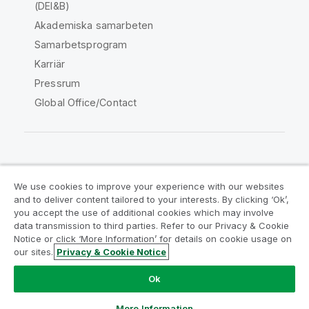
(DEI&B)
Akademiska samarbeten
Samarbetsprogram
Karriär
Pressrum
Global Office/Contact
Qlik Community
We use cookies to improve your experience with our websites
and to deliver content tailored to your interests. By clicking ‘Ok’,
Juridiska avtal
Produktvillkor
you accept the use of additional cookies which may involve
data transmission to third parties. Refer to our Privacy & Cookie
Legal Policies
Legal Policies
Notice or click ‘More Information’ for details on cookie usage on
Användningsvillkor
Varumärken
our sites.
Privacy & Cookie Notice
Do Not Share My Info
Ok
Copyright © 1993-2026 QlikTech International AB. Alla
rättigheter förbehållna.
More Information