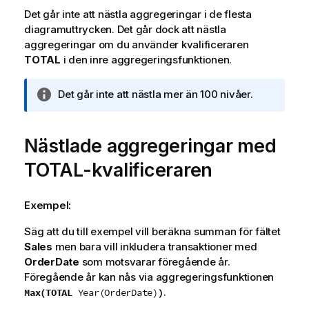
Det går inte att nästla aggregeringar i de flesta
diagramuttrycken. Det går dock att nästla
aggregeringar om du använder kvalificeraren
TOTAL
i den inre aggregeringsfunktionen.
A
Det går inte att nästla mer än 100 nivåer.
n
t
e
Nästlade aggregeringar med
c
TOTAL
-kvalificeraren
k
n
i
Exempel:
n
g
Säg att du till exempel vill beräkna summan för fältet
o
Sales
men bara vill inkludera transaktioner med
m
OrderDate
som motsvarar föregående år.
i
Föregående år kan nås via aggregeringsfunktionen
n
.
Max(TOTAL
)
Year(OrderDate)
f