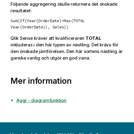
Följande aggregering skulle returnera det önskade
o
resultatet:
r
m
Sum(If(Year(OrderDate)=Max(TOTAL
a
Year(OrderDate)), Sales))
t
Qlik Sense
kräver att kvalificeraren
TOTAL
i
inkluderas i den här typen av nästling. Det krävs för
o
den önskade jämförelsen. Den här sortens nästling är
n
ganska vanlig och utgör en god vana.
Mer information
Aggr - diagramfunktion