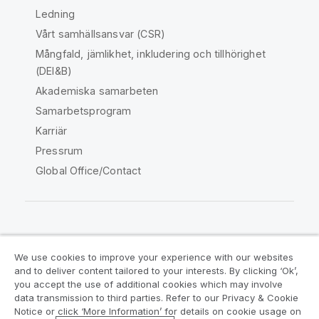
Ledning
Vårt samhällsansvar (CSR)
Mångfald, jämlikhet, inkludering och tillhörighet
(DEI&B)
Akademiska samarbeten
Samarbetsprogram
Karriär
Pressrum
Global Office/Contact
Qlik Community
We use cookies to improve your experience with our websites
and to deliver content tailored to your interests. By clicking ‘Ok’,
Juridiska avtal
Produktvillkor
you accept the use of additional cookies which may involve
data transmission to third parties. Refer to our Privacy & Cookie
Legal Policies
Legal Policies
Notice or click ‘More Information’ for details on cookie usage on