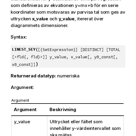
som definieras av ekvationen
y=mx+b
för en serie
koordinater som motsvaras av parvisa tal som ges av
uttrycken
x_value
och
y_value
, itererat över
diagrammets dimensioner.
Syntax:
LINEST_SEY(
[{SetExpression}] [DISTINCT] [TOTAL
[<fld{, fld}>]] y_value, x_value[, y0_const[,
)
x0_const]]
Returnerad datatyp:
numeriska
Argument:
Argument
Argument
Beskrivning
y_value
Uttrycket eller fältet som
innehåller
y
-värdeintervallet som
ska mätas.