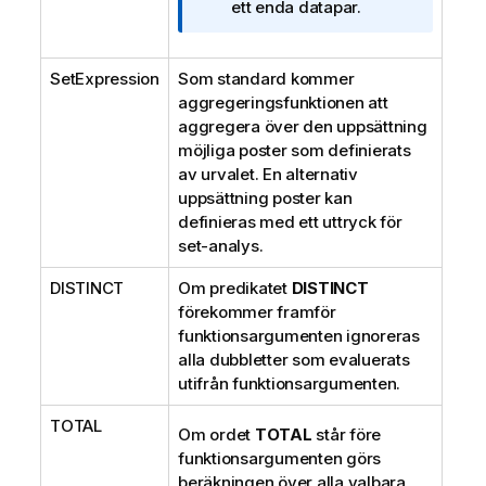
i
ett enda datapar.
n
g
SetExpression
Som standard kommer
o
aggregeringsfunktionen att
m
aggregera över den uppsättning
i
möjliga poster som definierats
n
av urvalet. En alternativ
f
uppsättning poster kan
o
definieras med ett uttryck för
r
set-analys.
m
a
DISTINCT
Om predikatet
DISTINCT
t
förekommer framför
i
funktionsargumenten ignoreras
o
alla dubbletter som evaluerats
n
utifrån funktionsargumenten.
TOTAL
Om ordet
TOTAL
står före
funktionsargumenten görs
beräkningen över alla valbara