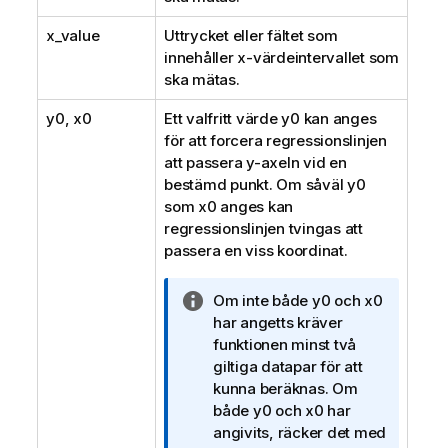
x_value
Uttrycket eller fältet som
innehåller
x
-värdeintervallet som
ska mätas.
y0
,
x0
Ett valfritt värde
y0
kan anges
för att forcera regressionslinjen
att passera y-axeln vid en
bestämd punkt. Om såväl
y0
som
x0
anges kan
regressionslinjen tvingas att
passera en viss koordinat.
A
Om inte både
y0
och
x0
n
har angetts kräver
t
funktionen minst två
e
giltiga datapar för att
c
kunna beräknas. Om
k
både
y0
och
x0
har
n
angivits, räcker det med