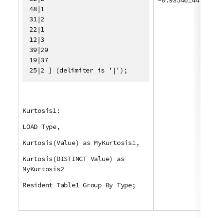
-0.93540144
48|1

31|2

22|1

12|3

39|29

19|37

25|2 ] (delimiter is '|');
Kurtosis1:
LOAD Type,
Kurtosis(Value) as MyKurtosis1,
Kurtosis(DISTINCT Value) as
MyKurtosis2
Resident Table1 Group By Type;