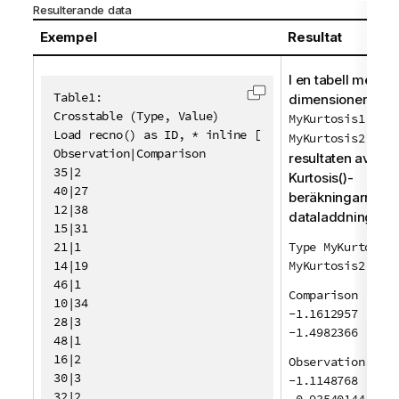
Resulterande data
Exempel
Resultat
I en tabell med
Table1:

dimensionerna
T
Kopiera kod till Urklip
Crosstable (Type, Value)

MyKurtosis1
och
Load recno() as ID, * inline [

MyKurtosis2
blir
Observation|Comparison

resultaten av
35|2

Kurtosis()
-
40|27

beräkningarna i
12|38

dataladdningsskri
15|31

21|1

Type MyKurtosis1
14|19

MyKurtosis2
46|1

Comparison
10|34

-1.1612957
28|3

-1.4982366
48|1

16|2

Observation
30|3

-1.1148768
32|2
