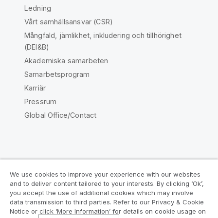
Ledning
Vårt samhällsansvar (CSR)
Mångfald, jämlikhet, inkludering och tillhörighet
(DEI&B)
Akademiska samarbeten
Samarbetsprogram
Karriär
Pressrum
Global Office/Contact
Qlik Community
We use cookies to improve your experience with our websites
and to deliver content tailored to your interests. By clicking ‘Ok’,
Juridiska avtal
Produktvillkor
you accept the use of additional cookies which may involve
data transmission to third parties. Refer to our Privacy & Cookie
Legal Policies
Legal Policies
Notice or click ‘More Information’ for details on cookie usage on
Användningsvillkor
Varumärken