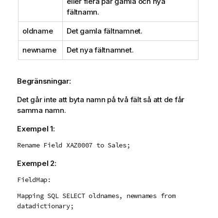
eller flera par gamla och nya
o
fältnamn.
n
oldname
Det gamla fältnamnet.
newname
Det nya fältnamnet.
Begränsningar:
Det går inte att byta namn på två fält så att de får
samma namn.
Exempel 1:
Rename Field XAZ0007 to Sales;
Exempel 2:
FieldMap:
Mapping SQL SELECT oldnames, newnames from
datadictionary;