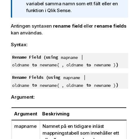
n
variabel samma namn som ett fält eller en
t
funktion i
Qlik Sense
.
e
c
Antingen syntaxen
rename field
eller
rename fields
k
kan användas.
n
Syntax:
i
n
|
Rename Field (using
mapname
g
)
to
to
o
oldname
newname{ , oldname
newname }
m
|
Rename Fields (using
mapname
i
)
to
to
oldname
newname{ , oldname
newname }
n
f
Argument:
o
r
m
Argument
Beskrivning
a
mapname
Namnet på en tidigare inläst
t
mappningstabell som innehåller ett
i