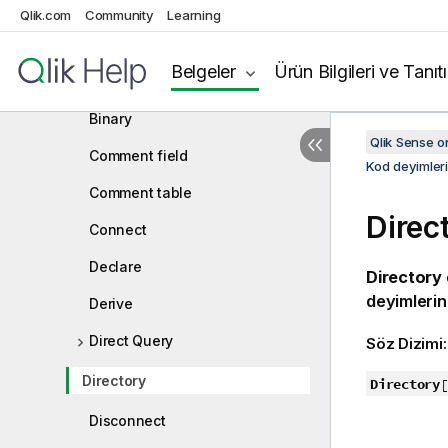
Qlik.com
Normal kod deyimleri
Community
Learning
Alias
Belgeler
Ürün Bilgileri ve Tanıt
AutoNumber
Binary
Qlik Sense 
Comment field
Kod deyimler
Comment table
Direc
Connect
Declare
Directory
deyimlerin
Derive
Direct Query
Söz Dizimi
Directory
Directory
[
Disconnect