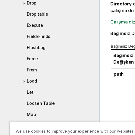
Drop
Directory
d
çalışma diz
Drop table
Çalışma diz
Execute
Bağımsız D
Field/Fields
Bağımsız Değ
FlushLog
Bağımsız
Force
Değişken
From
path
Load
Let
Loosen Table
Map
NullAsNull
We use cookies to improve your experience with our websites