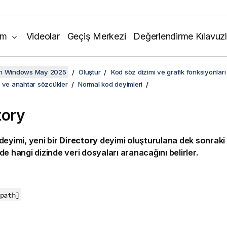
ım
Videolar
Geçiş Merkezi
Değerlendirme Kılavuzl
on Windows May 2025
Oluştur
Kod söz dizimi ve grafik fonksiyonları
i ve anahtar sözcükler
Normal kod deyimleri
tory
deyimi, yeni bir
Directory
deyimi oluşturulana dek sonraki
de hangi dizinde veri dosyaları aranacağını belirler.
:
path]