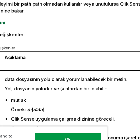
eyimi bir
path
path olmadan kullanılır veya unutulursa
Qlik Sen
inine bakar.
ini
eğişkenler:
işkenler
Açıklama
data
dosyasının yolu olarak yorumlanabilecek bir metin.
Yol, dosyanın yoludur ve şunlardan biri olabilir:
mutlak
Örnek:
c:\data\
Qlik Sense
uygulama çalışma dizinine göreceli.
Örnek:
data\
 and to
İnternet veya intranet üzerinde bulunan bir konuma işaret
Ok