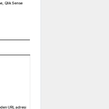
se
,
Qlik Sense
 eden URL adresi