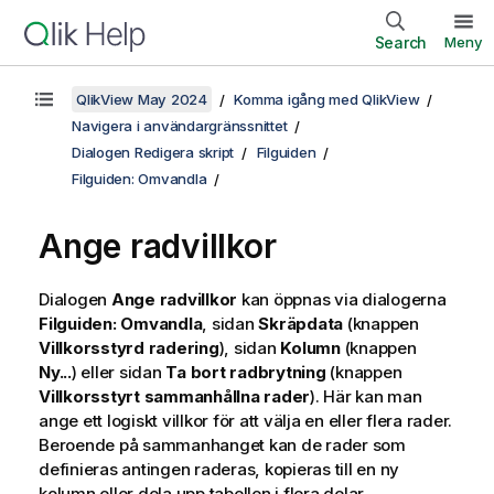
Search
Meny
QlikView May 2024
Komma igång med QlikView
Navigera i användargränssnittet
Dialogen Redigera skript
Filguiden
Filguiden: Omvandla
Ange radvillkor
Dialogen
Ange radvillkor
kan öppnas via dialogerna
Filguiden: Omvandla
, sidan
Skräpdata
(knappen
Villkorsstyrd radering
), sidan
Kolumn
(knappen
Ny...
) eller sidan
Ta bort radbrytning
(knappen
Villkorsstyrt sammanhållna rader
). Här kan man
ange ett logiskt villkor för att välja en eller flera rader.
Beroende på sammanhanget kan de rader som
definieras antingen raderas, kopieras till en ny
kolumn eller dela upp tabellen i flera delar.