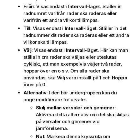
Från
: Visas endast i
Intervall
-läget. Ställer in
radnumret varifrån rader ska raderas eller
varifrån ett andra villkor tillämpas.
Till
: Visas endast i
Intervall
-läget. Ställer in det
radnummer dit rader ska raderas eller ett andra
villkor ska tillämpas.
Välj
: Visas endast i
Intervall
-läget. Här kan man
ställa in om rader ska väljas eller uteslutas
cykliskt, att man exempelvis väljer två rader,
hoppar över en o s v. Om alla rader ska
användas, ska
Välj
vara inställt på 1 och
Hoppa
över
på 0.
Alternativ
: I den här undergruppen kan du
ange modifierare för urvalet.
Skilj mellan versaler och gemener
:
Aktivera detta alternativ om det ska skiljas
på versaler och gemener vid
jämförelserna.
Not
: Markera denna kryssruta om