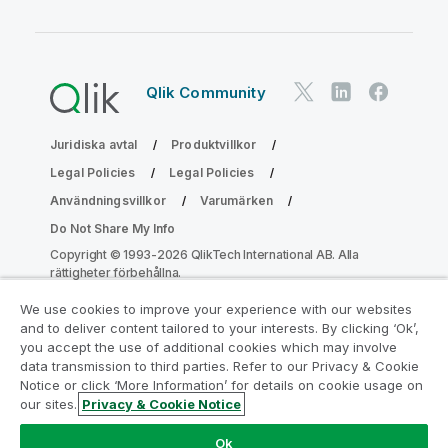
Qlik Community
Juridiska avtal
Produktvillkor
Legal Policies
Legal Policies
Användningsvillkor
Varumärken
Do Not Share My Info
Copyright © 1993-2026 QlikTech International AB. Alla
rättigheter förbehållna.
We use cookies to improve your experience with our websites
and to deliver content tailored to your interests. By clicking ‘Ok’,
Gå med i programmet Analytics
you accept the use of additional cookies which may involve
data transmission to third parties. Refer to our Privacy & Cookie
Modernization
Notice or click ‘More Information’ for details on cookie usage on
our sites.
Privacy & Cookie Notice
Modernisera utan att kompromissa med dina värdefulla
QlikView-appar med programmet för
Ok