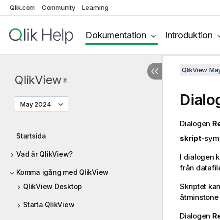
Qlik.com
Community
Learning
Dokumentation
Introduktion
QlikView Ma
QlikView
®
Dialo
May 2024
Dialogen
Re
Startsida
skript
-sym
Vad är QlikView?
I dialogen 
från datafil
Komma igång med QlikView
Skriptet ka
QlikView Desktop
åtminstone 
Starta QlikView
Dialogen
Re