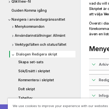
QlikView-fil
vad du vill
Skriptet är
Guiden Komma igång
att välja
Ve
Navigera i användargränssnittet
Överst i di
Menykommandon
förekommand
även en list
Användarinställningar: Allmänt
Verktygsfälten och statusfältet
Menyer
Dialogen Redigera skript
Skapa set-sats
Arki
Sök/Ersätt i skriptet
Redi
Kommentera i skriptet
Dolt skript
Info
Tabellvy
We use cookies to improve your experience with our websites
Egenskaper för datalänk