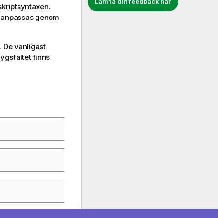
Lämna din feedback här
skriptsyntaxen.
an anpassas genom
 De vanligast
ygsfältet finns