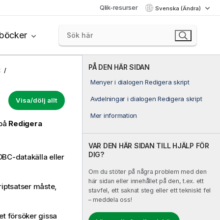
Qlik-resurser
Svenska (Ändra)
böcker
PÅ DEN HÄR SIDAN
t
Menyer i dialogen Redigera skript
Avdelningar i dialogen Redigera skript
Visa/dölj allt
Mer information
 på
Redigera
VAR DEN HÄR SIDAN TILL HJÄLP FÖR
DIG?
DBC-datakälla eller
Om du stöter på några problem med den
här sidan eller innehållet på den, t.ex. ett
riptsatser måste,
stavfel, ett saknat steg eller ett tekniskt fel
– meddela oss!
t försöker gissa