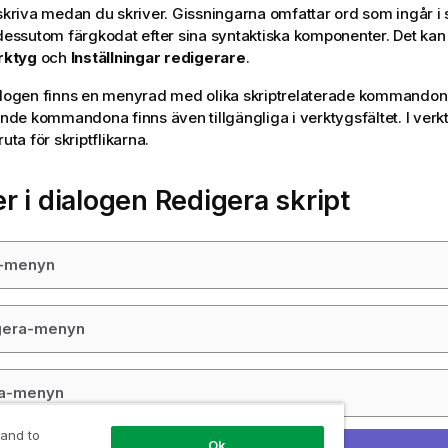
 skriva medan du skriver. Gissningarna omfattar ord som ingår i 
 dessutom färgkodat efter sina syntaktiska komponenter. Det k
rktyg
och
Inställningar redigerare
.
alogen finns en menyrad med olika skriptrelaterade kommandon.
e kommandona finns även tillgängliga i verktygsfältet. I verkt
ruta för skriptflikarna.
 i dialogen Redigera skript
v-menyn
gera-menyn
ga-menyn
 and to
Ok