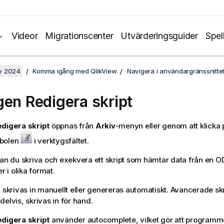
Videor
Migrationscenter
Utvärderingsguider
Spel
y 2024
Komma igång med QlikView
Navigera i användargränssnitte
gen Redigera skript
digera skript
öppnas från
Arkiv
-menyn eller genom att klicka
bolen
i verktygsfältet.
kan du skriva och exekvera ett skript som hämtar data från en O
er i olika format.
n skrivas in manuellt eller genereras automatiskt. Avancerade sk
delvis, skrivas in för hand.
digera skript
använder autocomplete, vilket gör att programme