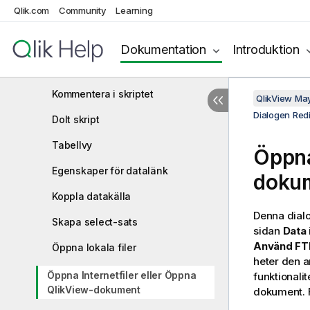
Qlik.com
Community
Learning
Dialogen Redigera skript
Skapa set-sats
Dokumentation
Introduktion
Sök/Ersätt i skriptet
Kommentera i skriptet
QlikView Ma
Dialogen Redi
Dolt skript
Tabellvy
Öppna
Egenskaper för datalänk
doku
Koppla datakälla
Denna dialo
Skapa select-sats
sidan
Data
Använd FT
Öppna lokala filer
heter den 
Öppna Internetfiler eller Öppna
funktionali
QlikView-dokument
dokument. F