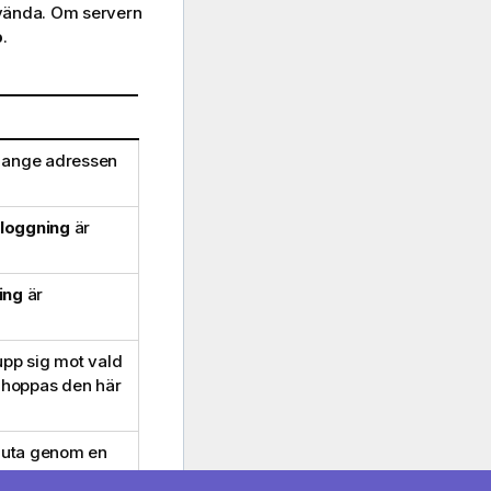
använda. Om servern
p
.
u ange adressen
loggning
är
ing
är
pp sig mot vald
n hoppas den här
sluta genom en