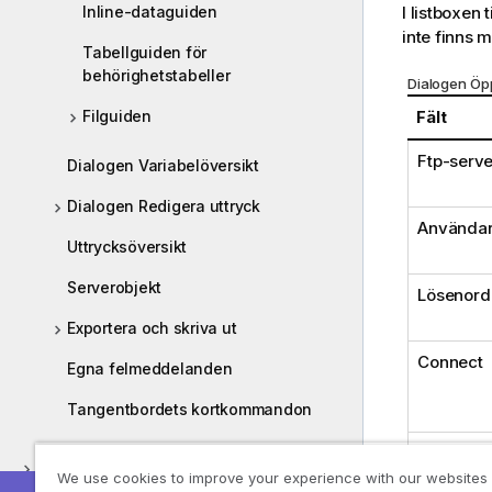
Inline-dataguiden
I listboxen
inte finns m
Tabellguiden för
behörighetstabeller
Dialogen Ö
Filguiden
Fält
Ftp-serv
Dialogen Variabelöversikt
Dialogen Redigera uttryck
Använda
Uttrycksöversikt
Serverobjekt
Lösenord
Exportera och skriva ut
Connect
Egna felmeddelanden
Tangentbordets kortkommandon
Passiv s
Arbeta med QlikView
We use cookies to improve your experience with our websites