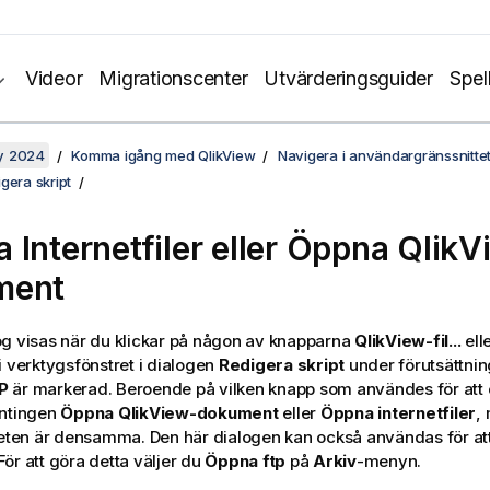
Videor
Migrationscenter
Utvärderingsguider
Spel
y 2024
Komma igång med QlikView
Navigera i användargränssnitte
gera skript
 Internetfiler eller Öppna QlikV
ment
g visas när du klickar på någon av knapparna
QlikView-fil...
ell
i verktygsfönstret i dialogen
Redigera skript
under förutsättnin
P
är markerad. Beroende på vilken knapp som användes för att
antingen
Öppna QlikView-dokument
eller
Öppna internetfiler
,
teten är densamma. Den här dialogen kan också användas för at
ör att göra detta väljer du
Öppna ftp
på
Arkiv
-menyn.