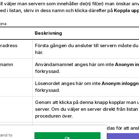
 till väljer man servern som innehåller de(n) fil(er) man önskar 
ed i listan, skriv in dess namn och klicka därefter på
Koppla up
ppna
Beskrivning
eradress
Första gången du ansluter till servern måste d
här.
rnamn
Användarnamnet anges här om inte
Anonym in
förkryssad.
Lösenordet anges här om inte
Anonym inloggn
förkryssad.
Genom att klicka på denna knapp kopplar man u
server. Om du väljer en server direkt från lista
proceduren över.
emantik
En passiv FTP kan behöva användas för att an
brandvägg.
 and to
Ok