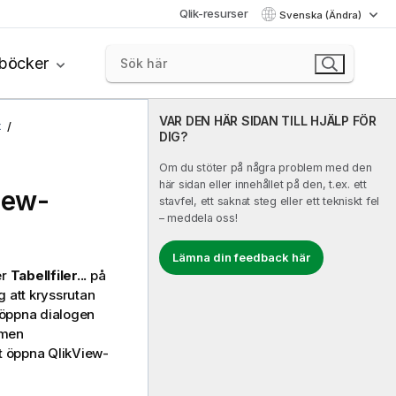
Qlik-resurser
Svenska (Ändra)
böcker
VAR DEN HÄR SIDAN TILL HJÄLP FÖR
t
DIG?
Om du stöter på några problem med den
här sidan eller innehållet på den, t.ex. ett
iew-
stavfel, ett saknat steg eller ett tekniskt fel
– meddela oss!
Lämna din feedback här
er
Tabellfiler...
på
g att kryssrutan
 öppna dialogen
 men
t öppna QlikView-