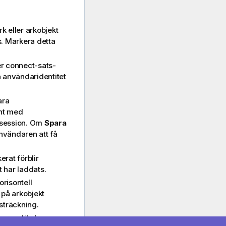
k eller arkobjekt
. Markera detta
r connect-sats-
 användaridentitet
ara
nt med
-session. Om
Spara
vändaren att få
erat förblir
t har laddats.
risontell
k på arkobjekt
tsträckning.
er vertikal