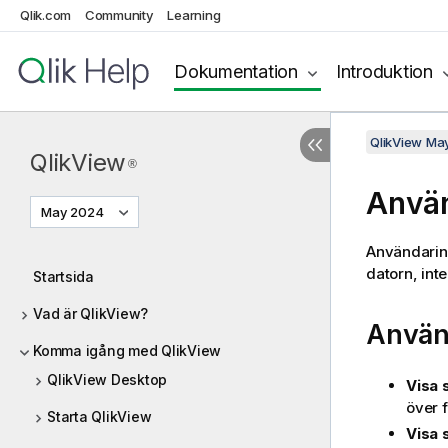
Qlik.com
Community
Learning
Dokumentation
Introduktion
QlikView Ma
QlikView
®
Använ
May 2024
Användarins
datorn, inte
Startsida
Vad är QlikView?
Använd
Komma igång med QlikView
QlikView Desktop
Visa 
över 
Starta QlikView
Visa 