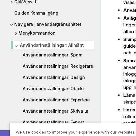
QlikView-fil
visas 
Använ
Guiden Komma igång
Avläg
Navigera i användargränssnittet
ligge
altern
Menykommandon
Slum
Användarinställningar: Allmänt
guiden
och l
Användarinställningar: Spara
Spara
Användarinställningar: Redigerare
använ
inlog
Användarinställningar: Design
inlog
upp i
Användarinställningar: Objekt
Lämna
Användarinställningar: Exportera
skript
Horiso
Användarinställningar: Skriva ut
rullni
Användarinställningar: E-post
medför
Vertik
We use cookies to improve your experience with our websites
Användarinställningar: Platser