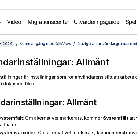
Videor
Migrationscenter
Utvärderingsguider
Spel
y 2024
Komma igång med QlikView
Navigera i användargränssnitte
darinställningar: Allmänt
tällningar är inställningar som rör användarens sätt att arbeta 
 i dokumentfilen.
arinställningar: Allmänt
systemfält
: Om alternativet markerats, kommer
Systemfält
att 
fältnamn.
systemvariabler
: Om alternativet markerats, kommer
systemva