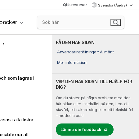
Qlik-resurser
Svenska (Ändra)
böcker
PÅ DEN HÄR SIDAN
t
Användarinställningar: Allmänt
Mer information
och som lagras i
VAR DEN HÄR SIDAN TILL HJÄLP FÖR
DIG?
Om du stöter på några problem med den
här sidan eller innehållet på den, t.ex. ett
stavfel, ett saknat steg eller ett tekniskt fel
– meddela oss!
visas i alla listor
Lämna din feedback här
riablerna
att