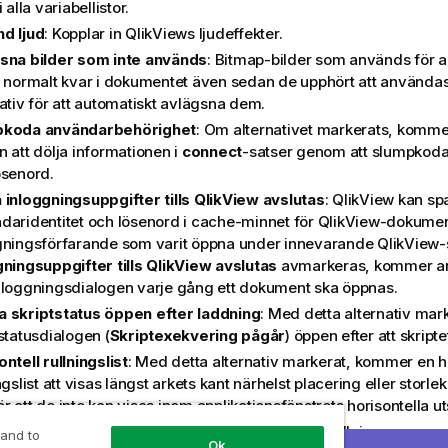
i alla variabellistor.
d ljud
: Kopplar in QlikViews ljudeffekter.
sna bilder som inte används
: Bitmap-bilder som används för ar
r normalt kvar i dokumentet även sedan de upphört att användas
ativ för att automatiskt avlägsna dem.
pkoda användarbehörighet
: Om alternativet markerats, komme
 att dölja informationen i
connect
-satser genom att slumpkoda
ösenord.
 inloggningsuppgifter tills QlikView avslutas
: QlikView kan sp
daridentitet och lösenord i cache-minnet för
QlikView
-dokume
gningsförfarande som varit öppna under innevarande QlikView
gningsuppgifter tills QlikView avslutas
avmarkeras, kommer an
nloggningsdialogen varje gång ett dokument ska öppnas.
 skriptstatus öppen efter laddning
: Med detta alternativ mark
statusdialogen (
Skriptexekvering pågår
) öppen efter att skripte
ntell rullningslist
: Med detta alternativ markerat, kommer en ho
ngslist att visas längst arkets kant närhelst placering eller storle
 att de inte kan visas inom applikationsfönstrets horisontella u
al rullningslist
: Fungerar som ovanstående inställning, men avs
 and to
Ok