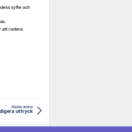
 dess syfte och
as.
r att radera
Nästa ämne
digera uttryck