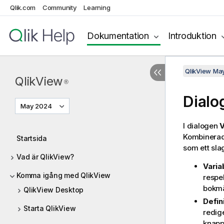
Qlik.com
Community
Learning
Dokumentation
Introduktion
QlikView Ma
QlikView
®
Dialo
May 2024
I dialogen
V
Kombinerad 
Startsida
som ett slag
Vad är QlikView?
Varia
Komma igång med QlikView
respe
bokmä
QlikView Desktop
Defin
Starta QlikView
redig
knap