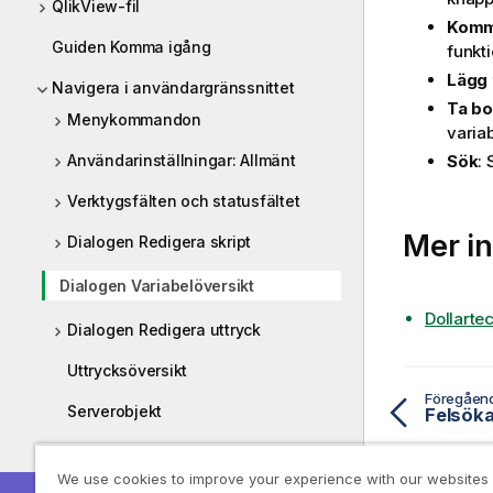
QlikView-fil
Komm
Guiden Komma igång
funkti
Lägg t
Navigera i användargränssnittet
Ta bo
Menykommandon
variab
Användarinställningar: Allmänt
Sök
: 
Verktygsfälten och statusfältet
Mer in
Dialogen Redigera skript
Dialogen Variabelöversikt
Dollarte
Dialogen Redigera uttryck
Uttrycksöversikt
Föregåen
Serverobjekt
Felsök
Exportera och skriva ut
We use cookies to improve your experience with our websites
Egna felmeddelanden