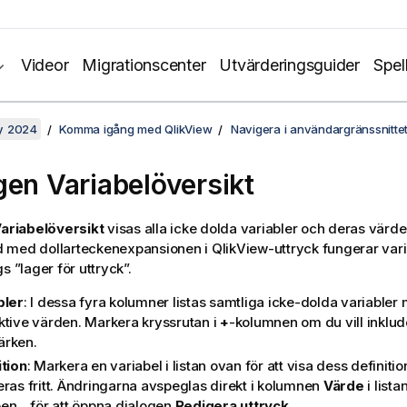
Videor
Migrationscenter
Utvärderingsguider
Spel
y 2024
Komma igång med QlikView
Navigera i användargränssnitte
gen Variabelöversikt
ariabelöversikt
visas alla icke dolda variabler och deras värden
med dollarteckenexpansionen i QlikView-uttryck fungerar vari
s ”lager för uttryck”.
bler
: I dessa fyra kolumner listas samtliga icke-dolda variable
ktive värden. Markera kryssrutan i
+
-kolumnen om du vill inklude
rken.
ition
: Markera en variabel i listan ovan för att visa dess definiti
eras fritt. Ändringarna avspeglas direkt i kolumnen
Värde
i lista
pen
...
för att öppna dialogen
Redigera uttryck
.