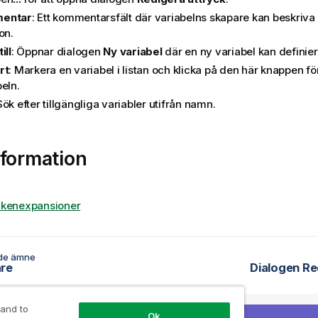
entar
: Ett kommentarsfält där variabelns skapare kan beskriva
on.
ill
: Öppnar dialogen
Ny variabel
där en ny variabel kan definier
rt
: Markera en variabel i listan och klicka på den här knappen fö
eln.
Sök efter tillgängliga variabler utifrån namn.
formation
ckenexpansioner
de ämne
are
Dialogen Re
 and to
Ok