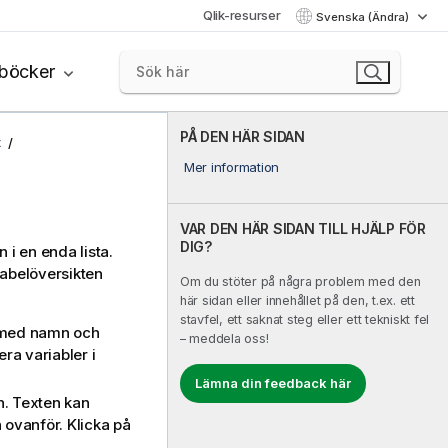
Qlik-resurser
Svenska (Ändra)
böcker
PÅ DEN HÄR SIDAN
t
Mer information
VAR DEN HÄR SIDAN TILL HJÄLP FÖR
DIG?
 i en enda lista.
abelöversikten
Om du stöter på några problem med den
här sidan eller innehållet på den, t.ex. ett
stavfel, ett saknat steg eller ett tekniskt fel
r med namn och
– meddela oss!
ra variabler i
Lämna din feedback här
on. Texten kan
n ovanför. Klicka på