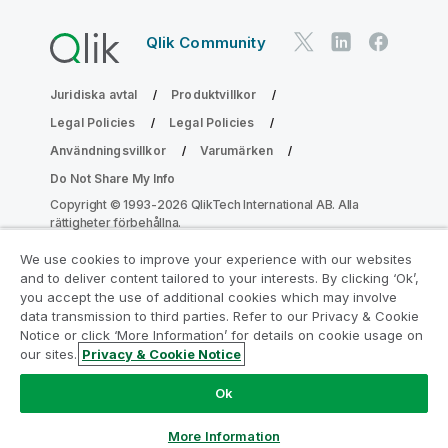
Qlik Community
Juridiska avtal
Produktvillkor
Legal Policies
Legal Policies
Användningsvillkor
Varumärken
Do Not Share My Info
Copyright © 1993-2026 QlikTech International AB. Alla
rättigheter förbehållna.
We use cookies to improve your experience with our websites
and to deliver content tailored to your interests. By clicking ‘Ok’,
Gå med i programmet Analytics
you accept the use of additional cookies which may involve
data transmission to third parties. Refer to our Privacy & Cookie
Modernization
Notice or click ‘More Information’ for details on cookie usage on
our sites.
Privacy & Cookie Notice
Modernisera utan att kompromissa med dina värdefulla
QlikView-appar med programmet för
Ok
analysmodernisering.
Klicka här
för mer information eller
ta kontakt:
ampquestions@qlik.com
More Information