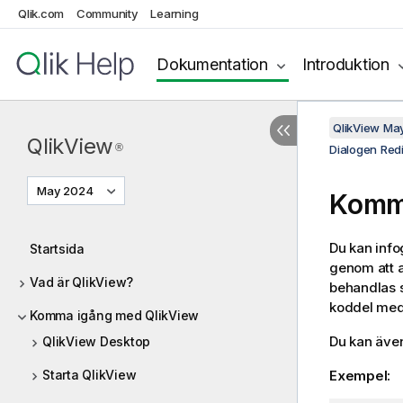
Qlik.com
Community
Learning
Dokumentation
Introduktion
QlikView Ma
QlikView
®
Dialogen Redi
May 2024
Komme
Du kan info
Startsida
genom att a
Vad är QlikView?
behandlas s
koddel me
Komma igång med QlikView
Du kan även
QlikView Desktop
Starta QlikView
Exempel: