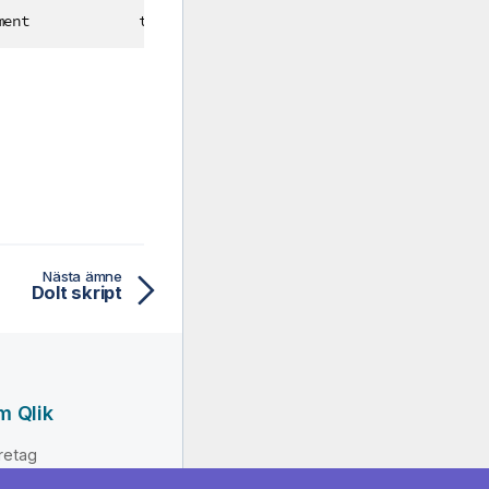
ment             that spans two lines */                  
Nästa ämne
Dolt skript
m Qlik
retag
dning