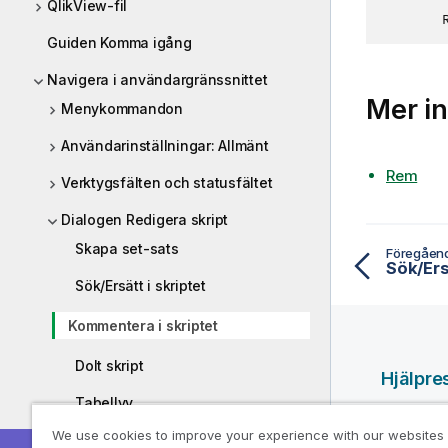
QlikView-fil
        
Guiden Komma igång
Navigera i användargränssnittet
Mer in
Menykommandon
Användarinställningar: Allmänt
Rem
Verktygsfälten och statusfältet
Dialogen Redigera skript
Skapa set-sats
Föregåen
Sök/Ersä
Sök/Ersätt i skriptet
Kommentera i skriptet
Dolt skript
Hjälpre
Tabellvy
Qlik-hjäl
We use cookies to improve your experience with our websites
Egenskaper för datalänk
Qlik Deve