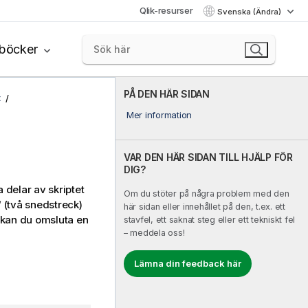
Qlik-resurser
Svenska (Ändra)
böcker
PÅ DEN HÄR SIDAN
t
Mer information
VAR DEN HÄR SIDAN TILL HJÄLP FÖR
DIG?
 delar av skriptet
Om du stöter på några problem med den
/
(två snedstreck)
här sidan eller innehållet på den, t.ex. ett
 kan du omsluta en
stavfel, ett saknat steg eller ett tekniskt fel
– meddela oss!
Lämna din feedback här