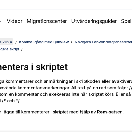
Videor
Migrationscenter
Utvärderingsguider
Spel
y 2024
Komma igång med QlikView
Navigera i användargränssnitte
gera skript
ntera i skriptet
ga kommentarer och anmärkningar i skriptkoden eller avaktivera
nvända kommentarsmarkeringar. All text på en rad som följer
/
om en kommentar och exekveras inte när skriptet körs. Eller så
d
/*
och
*/
.
 lägga till kommentarer i skriptet med hjälp av
Rem
-satsen.