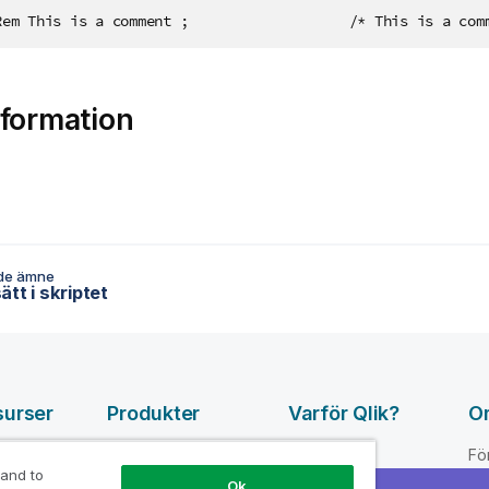
Rem This is a comment ;                   /* This is a com
formation
de ämne
tt i skriptet
surser
Produkter
Varför Qlik?
O
DATA
pvideor
Varför Qlik
Fö
INTEGRATION
 and to
loper
Förtroende och
Le
Ok
OCH KVALITET