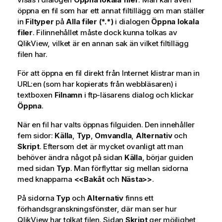
öppna en fil som har ett annat filtillägg om man ställer
in
Filtyper
på
Alla filer (*.*)
i dialogen
Öppna lokala
filer
. Filinnehållet måste dock kunna tolkas av
QlikView, vilket är en annan sak än vilket filtillägg
filen har.
För att öppna en fil direkt från Internet klistrar man in
URL:en (som har kopierats från webbläsaren) i
textboxen
Filnamn
i ftp-läsarens dialog och klickar
Öppna
.
När en fil har valts öppnas filguiden. Den innehåller
fem sidor:
Källa
,
Typ
,
Omvandla
,
Alternativ
och
Skript
. Eftersom det är mycket ovanligt att man
behöver ändra något på sidan
Källa
, börjar guiden
med sidan
Typ
. Man förflyttar sig mellan sidorna
med knapparna
<<Bakåt
och
Nästa>>
.
På sidorna
Typ
och
Alternativ
finns ett
förhandsgranskningsfönster, där man ser hur
QlikView har tolkat filen. Sidan
Skript
ger möjlighet