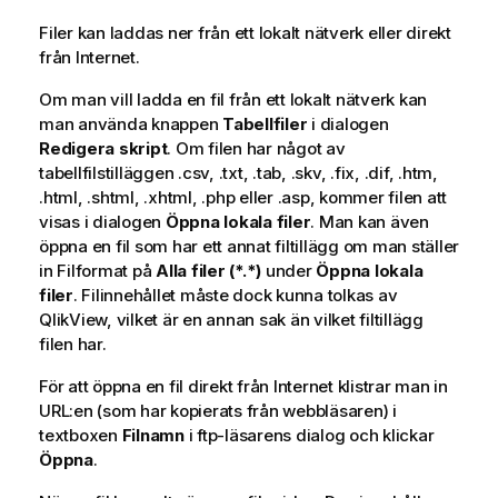
Filer kan laddas ner från ett lokalt nätverk eller direkt
från Internet.
Om man vill ladda en fil från ett lokalt nätverk kan
man använda knappen
Tabellfiler
i dialogen
Redigera skript
. Om filen har något av
tabellfilstilläggen .csv, .txt, .tab, .skv, .fix, .dif, .htm,
.html, .shtml, .xhtml, .php eller .asp, kommer filen att
visas i dialogen
Öppna lokala filer
. Man kan även
öppna en fil som har ett annat filtillägg om man ställer
in Filformat på
Alla filer (*.*)
under
Öppna lokala
filer
. Filinnehållet måste dock kunna tolkas av
QlikView, vilket är en annan sak än vilket filtillägg
filen har.
För att öppna en fil direkt från Internet klistrar man in
URL:en (som har kopierats från webbläsaren) i
textboxen
Filnamn
i ftp-läsarens dialog och klickar
Öppna
.