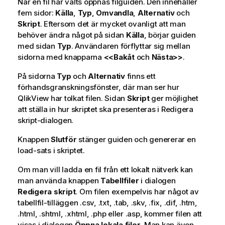
När en fil har valts öppnas filguiden. Den innehåller
fem sidor:
Källa
,
Typ
,
Omvandla
,
Alternativ
och
Skript
. Eftersom det är mycket ovanligt att man
behöver ändra något på sidan
Källa
, börjar guiden
med sidan
Typ
. Användaren förflyttar sig mellan
sidorna med knapparna
<<Bakåt
och
Nästa>>
.
På sidorna
Typ
och
Alternativ
finns ett
förhandsgranskningsfönster, där man ser hur
QlikView har tolkat filen. Sidan
Skript
ger möjlighet
att ställa in hur skriptet ska presenteras i Redigera
skript-dialogen.
Knappen
Slutför
stänger guiden och genererar en
load-sats i skriptet.
Om man vill ladda en fil från ett lokalt nätverk kan
man använda knappen
Tabellfiler
i dialogen
Redigera skript
. Om filen exempelvis har något av
tabellfil-tilläggen .csv, .txt, .tab, .skv, .fix, .dif, .htm,
.html, .shtml, .xhtml, .php eller .asp, kommer filen att
visas i dialogen
Öppna lokala filer
. Man kan även