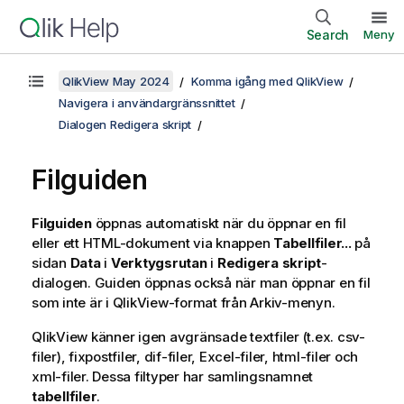
Search
Meny
QlikView May 2024
Komma igång med QlikView
Navigera i användargränssnittet
Dialogen Redigera skript
Filguiden
Filguiden
öppnas automatiskt när du öppnar en fil
eller ett HTML-dokument via knappen
Tabellfiler...
på
sidan
Data
i
Verktygsrutan
i
Redigera skript
-
dialogen. Guiden öppnas också när man öppnar en fil
som inte är i
QlikView
-format från Arkiv-menyn.
QlikView känner igen avgränsade textfiler (t.ex. csv-
filer), fixpostfiler, dif-filer, Excel-filer, html-filer och
xml-filer. Dessa filtyper har samlingsnamnet
tabellfiler
.