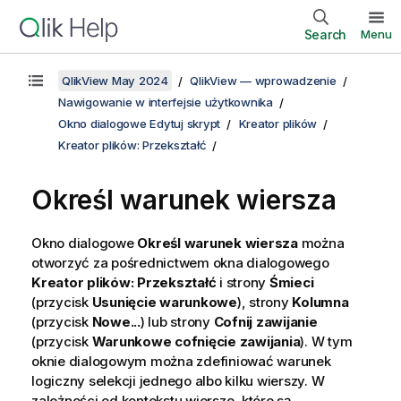
Search
Menu
QlikView May 2024
QlikView — wprowadzenie
Nawigowanie w interfejsie użytkownika
Okno dialogowe Edytuj skrypt
Kreator plików
Kreator plików: Przekształć
Określ warunek wiersza
Okno dialogowe
Określ warunek wiersza
można
otworzyć za pośrednictwem okna dialogowego
Kreator plików: Przekształć
i strony
Śmieci
(przycisk
Usunięcie warunkowe
), strony
Kolumna
(przycisk
Nowe...
) lub strony
Cofnij zawijanie
(przycisk
Warunkowe cofnięcie zawijania
). W tym
oknie dialogowym można zdefiniować warunek
logiczny selekcji jednego albo kilku wierszy. W
zależności od kontekstu wiersze, które są