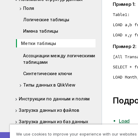
Пример 1:
Поля
Table1:
Логические таблицы
LOAD a,b f
Имена таблицы
LOAD x,y f
Метки таблицы
Пример 2:
Ассоциации между логическими
[All Trans
таблицами
SELECT * f
Синтетические ключи
LOAD Month
Типы данных в QlikView
Подр
Инструкции по данным и полям
Загрузка данных из файлов
Load
Загрузка данных из баз данных
Select
Загрузка данных из встроенных
We use cookies to improve your experience with our websites