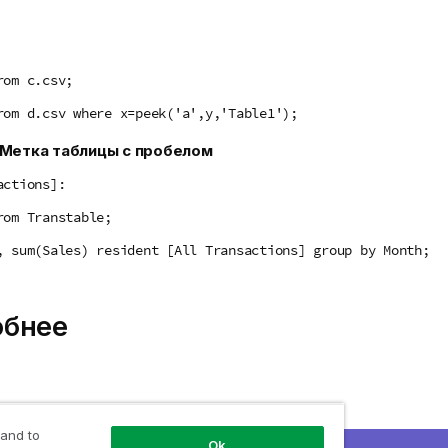
rom c.csv;
rom d.csv where x=peek('a',y,'Table1');
Метка таблицы с пробелом
actions]:
rom Transtable;
, sum(Sales) resident [All Transactions] group by Month;
обнее
 and to
Ok