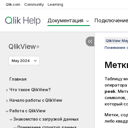
Qlik.com
Community
Learning
Документация
Подключени
QlikView Ma
QlikView
®
Понимание 
May 2024
Метк
Таблицу м
Главная
оператор
Что такое QlikView?
peek
. Мет
символов,
Начало работы с QlikView
который со
Работа с QlikView
Метки, со
Знакомство с загрузкой данных
либо квадр
Понимание структур данных