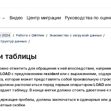
е
Видео
Центр миграции
Руководства по оцен
y 2024
Работа с QlikView
Знакомство с загрузкой данных
структур данных
и таблицы
ожно отметить для обращения к ней впоследствии, наприм
а
LOAD
с предложением
resident
или с выражениями, соде
ка, которая может представлять собой произвольную строку
 должна располагаться перед первым оператором
LOAD
ил
здает таблицу. В конце метки должно стоять двоеточие «
:
»
держащие пробелы, должны заключаться в одинарные или д
атные скобки.