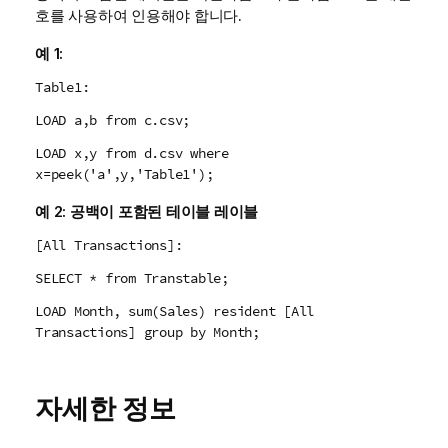
호를 사용하여 인용해야 합니다.
예 1:
Table1:
LOAD a,b from c.csv;
LOAD x,y from d.csv where
x=peek('a',y,'Table1');
예 2:
공백이 포함된 테이블 레이블
[All Transactions]:
SELECT * from Transtable;
LOAD Month, sum(Sales) resident [All
Transactions] group by Month;
자세한 정보