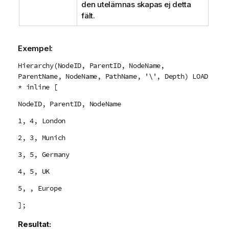
den utelämnas skapas ej detta
fält.
Exempel:
Hierarchy(NodeID, ParentID, NodeName,
ParentName, NodeName, PathName, '\', Depth) LOAD
* inline [
NodeID, ParentID, NodeName
1, 4, London
2, 3, Munich
3, 5, Germany
4, 5, UK
5, , Europe
];
Resultat: