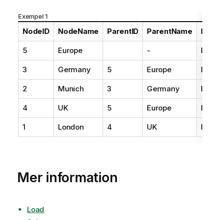
Exempel 1
NodeID
NodeName
ParentID
ParentName
Node
5
Europe
-
Euro
3
Germany
5
Europe
Euro
2
Munich
3
Germany
Euro
4
UK
5
Europe
Euro
1
London
4
UK
Euro
Mer information
Load