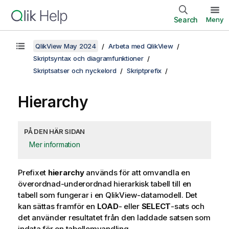
Search
Meny
QlikView May 2024
Arbeta med QlikView
Skriptsyntax och diagramfunktioner
Skriptsatser och nyckelord
Skriptprefix
Hierarchy
PÅ DEN HÄR SIDAN
Mer information
Prefixet
hierarchy
används för att omvandla en
överordnad-underordnad hierarkisk tabell till en
tabell som fungerar i en
QlikView
-datamodell. Det
kan sättas framför en
LOAD
- eller
SELECT
-sats och
det använder resultatet från den laddade satsen som
indata för en tabellomvandling.