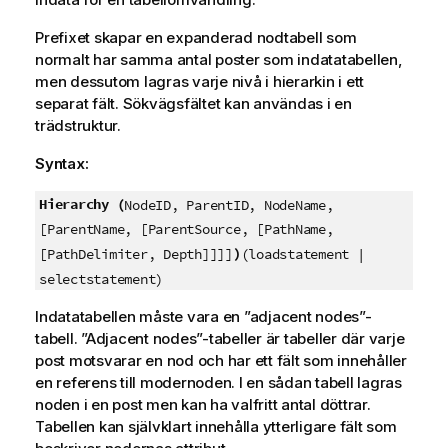
Prefixet skapar en expanderad nodtabell som
normalt har samma antal poster som indatatabellen,
men dessutom lagras varje nivå i hierarkin i ett
separat fält. Sökvägsfältet kan användas i en
trädstruktur.
Syntax:
Hierarchy (
NodeID, ParentID, NodeName,
[ParentName, [ParentSource, [PathName,
)
[PathDelimiter, Depth]]]]
(loadstatement |
selectstatement)
Indatatabellen måste vara en ”adjacent nodes”-
tabell. ”Adjacent nodes”-tabeller är tabeller där varje
post motsvarar en nod och har ett fält som innehåller
en referens till modernoden. I en sådan tabell lagras
noden i en post men kan ha valfritt antal döttrar.
Tabellen kan självklart innehålla ytterligare fält som