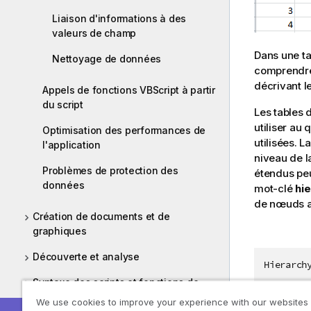
Liaison d'informations à des
valeurs de champ
Dans une ta
Nettoyage de données
comprendre 
décrivant l
Appels de fonctions VBScript à partir
du script
Les tables 
utiliser au
Optimisation des performances de
utilisées. 
l'application
niveau de l
Problèmes de protection des
étendus peu
données
mot-clé
hi
de nœuds a
Création de documents et de
graphiques
Découverte et analyse
Hierarch
Syntaxe des scripts et fonctions de
graphique
We use cookies to improve your experience with our websites