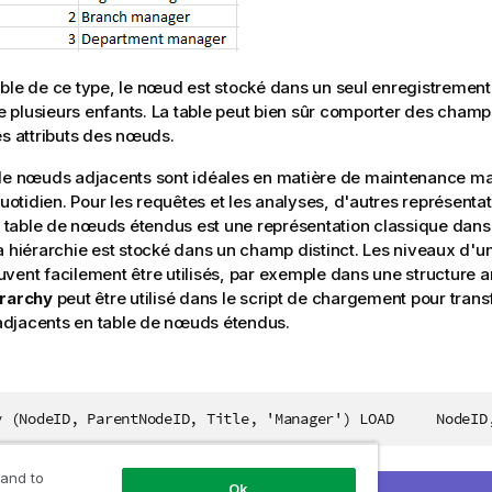
ble de ce type, le nœud est stocké dans un seul enregistrement 
plusieurs enfants. La table peut bien sûr comporter des cham
es attributs des nœuds.
de nœuds adjacents sont idéales en matière de maintenance mais
 quotidien. Pour les requêtes et les analyses, d'autres représenta
La table de nœuds étendus est une représentation classique dan
a hiérarchie est stocké dans un champ distinct. Les niveaux d'
vent facilement être utilisés, par exemple dans une structure a
erarchy
peut être utilisé dans le script de chargement pour tran
djacents en table de nœuds étendus.
y (NodeID, ParentNodeID, Title, 'Manager') LOAD     NodeID
 and to
Ok