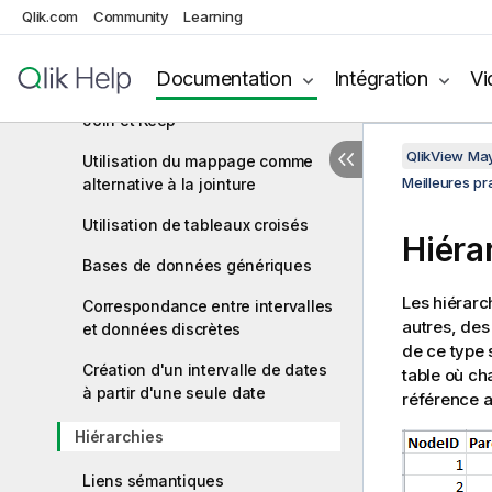
modélisation des données
Qlik.com
Community
Learning
Utilisation de fichiers QVD pour le
chargement incrémentiel
Documentation
Intégration
Vi
Association de tables grâce à
Join et Keep
QlikView Ma
Utilisation du mappage comme
Meilleures p
alternative à la jointure
Utilisation de tableaux croisés
Hiéra
Bases de données génériques
Les hiérarc
Correspondance entre intervalles
autres, des
et données discrètes
de ce type 
Création d'un intervalle de dates
table où c
à partir d'une seule date
référence 
Hiérarchies
Liens sémantiques