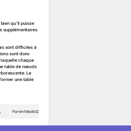
bien qu'il puisse
ps supplémentaires
 sont difficiles à
tions sont donc
s laquelle chaque
une table de nœuds
rborescente. Le
sformer une table
,     ParentNodeID,     Title FROM 'hierarchy.txt' (txt, c