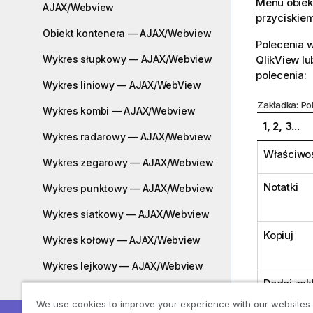
Menu obiek
AJAX/Webview
przyciskiem
Obiekt kontenera — AJAX/Webview
Polecenia 
QlikView l
Wykres słupkowy — AJAX/Webview
polecenia:
Wykres liniowy — AJAX/WebView
Zakładka: Po
Wykres kombi — AJAX/Webview
1, 2, 3...
Wykres radarowy — AJAX/Webview
Właściwoś
Wykres zegarowy — AJAX/Webview
Notatki
Wykres punktowy — AJAX/Webview
Wykres siatkowy — AJAX/Webview
Kopiuj
Wykres kołowy — AJAX/Webview
Wykres lejkowy — AJAX/Webview
Dodaj zak
Wykres Mekko — AJAX/Webview
We use cookies to improve your experience with our websites
Usuń zak