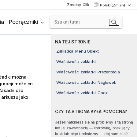
Zasoby Qlik
Polski (Zmień)
ia
Podręczniki
NA TEJ STRONIE
Zakładka: Menu Obiekt
Właściwości zakładki
Właściwości zakładki: Prezentacja
akładki można
Właściwości zakładki: Nagłówek
guracji może on
 Zasadniczo
Właściwości zakładki: Opcje
 arkuszu jako
CZY TA STRONA BYŁA POMOCNA?
Jeżeli natkniesz się na problemy z tą stroną
lub jej zawartością — literówkę, brakujący
krok lub błąd techniczny — daj nam znać!