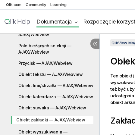
Qlik.com
Community
Learning
AJAX/Webview
Pole tabeli — AJAX/Webview
Dokumentacja
Rozpoczęcie korzyst
Pole wprowadzania —
AJAX/Webview
QlikView Ma
Pole bieżących selekcji —
AJAX/Webview
Obiek
Przycisk — AJAX/Webview
Obiekt tekstu — AJAX/Webview
Ten obiekt 
wyszukiwać 
Obiekt linii/strzałki — AJAX/Webview
też być uż
udostępnia 
Obiekt kalendarza — AJAX/Webview
obiekt arku
Obiekt suwaka — AJAX/Webview
Zakła
Obiekt zakładki — AJAX/Webview
Obiekt wyszukiwania —