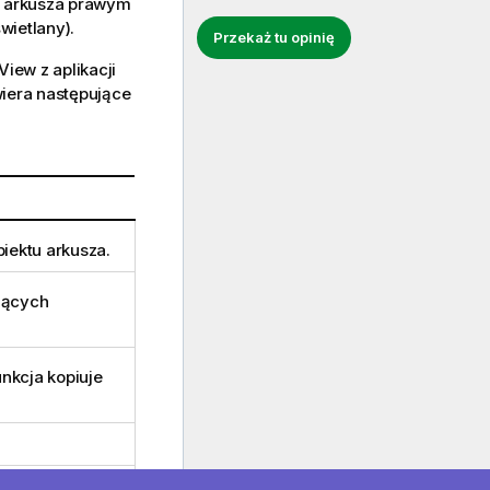
u arkusza prawym
wietlany).
Przekaż tu opinię
ew z aplikacji
iera następujące
iektu arkusza.
zących
nkcja kopiuje