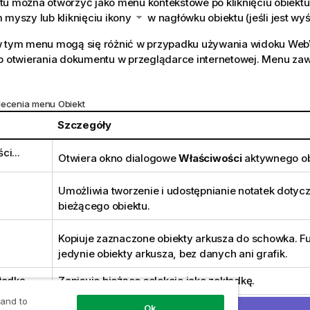
tu można otworzyć jako menu kontekstowe po kliknięciu obiekt
 myszy lub kliknięciu ikony
w nagłówku obiektu (jeśli jest wyś
w tym menu mogą się różnić w przypadku używania widoku WebVi
ub otwierania dokumentu w przeglądarce internetowej. Menu zaw
lecenia menu Obiekt
Szczegóły
ci...
Otwiera okno dialogowe
Właściwości
aktywnego ob
Umożliwia tworzenie i udostępnianie notatek dotyc
bieżącego obiektu.
Kopiuje zaznaczone obiekty arkusza do schowka. Fu
jedynie obiekty arkusza, bez danych ani grafik.
ładkę
Zapisuje bieżące selekcje jako zakładkę.
 and to
ładkę
Usuwa bieżącą zakładkę.
Ok